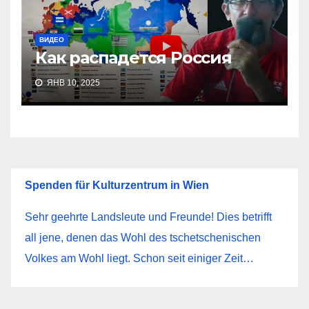
ВИДЕО
Как распадется Россия
ЯНВ 10, 2025
Spenden für Kulturzentrum in Wien
Sehr geehrte Landsleute und Freunde! Dies betrifft
all jene, denen das Wohl des tschetschenischen
Volkes am Wohl liegt. Schon seit einiger Zeit…