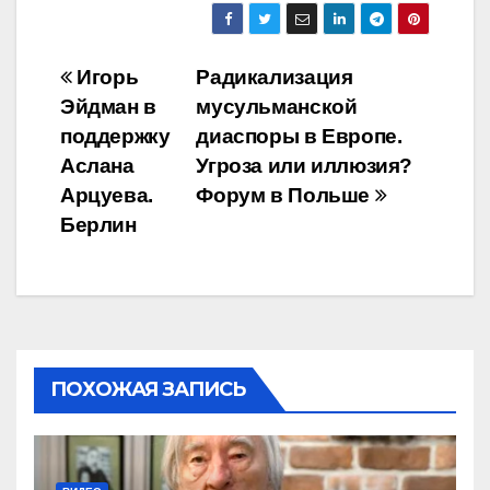
Навигация
Игорь
Радикализация
Эйдман в
мусульманской
по
поддержку
диаспоры в Европе.
записям
Аслана
Угроза или иллюзия?
Арцуева.
Форум в Польше
Берлин
ПОХОЖАЯ ЗАПИСЬ