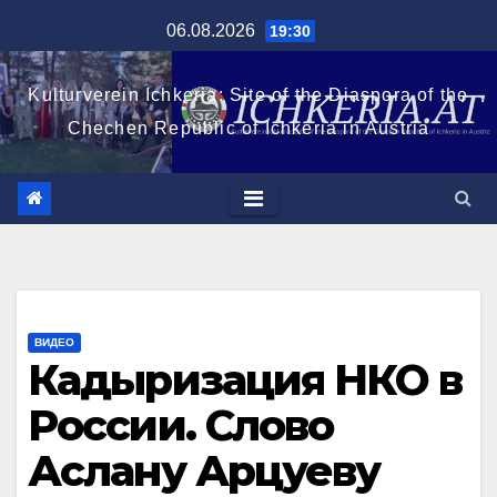
Перейти
06.08.2026
19:30
к
содержимому
Kulturverein Ichkeria: Site of the Diaspora of the
Chechen Republic of Ichkeria in Austria
ВИДЕО
Кадыризация НКО в
России. Слово
Аслану Арцуеву