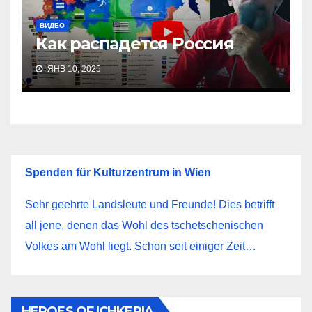
ВИДЕО
Как распадется Россия
ЯНВ 10, 2025
Spenden für Kulturzentrum in Wien
Sehr geehrte Landsleute und Freunde! Dies betrifft
all jene, denen das Wohl des tschetschenischen
Volkes am Wohl liegt. Schon seit einiger Zeit…
HEROES OF ICHKERIA