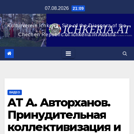
Перейти
07.08.2026
21:09
к
содержимому
Kulturverein Ichkeria: Site of the Diaspora of the
Chechen Republic of Ichkeria in Austria
ВИДЕО
AT А. Авторханов.
Принудительная
коллективизация и