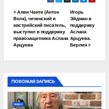
Навигация
Алви Чанти (Антон
Игорь
Волк), чеченский и
Эйдман в
по
австрийский писатель,
поддержку
записям
выступил в поддержку
Аслана
правозащитника Аслана
Арцуева.
Арцуева
Берлин
ПОХОЖАЯ ЗАПИСЬ
ВИДЕО