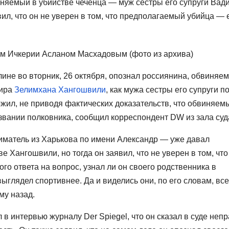
иняемый в убийстве чеченца — муж сестры его супруги Вад
ил, что он не уверен в том, что предполагаемый убийца — 
ом Ичкерии Асланом Масхадовым (фото из архива)
ине во вторник, 26 октября, опознал россиянина, обвиняем
дира
Зелимхана Хангошвили
, как мужа сестры его супруги п
жил, не приводя фактических доказательств, что обвиняем
звании полковника, сообщил корреспондент DW из зала суд
иматель из Харькова по имени Александр — уже давал
е Хангошвили, но тогда он заявил, что не уверен в том, что
го ответа на вопрос, узнал ли он своего родственника в
выглядел спортивнее. Да и виделись они, по его словам, все
му назад.
 в интервью журналу Der Spiegel, что он сказал в суде неп