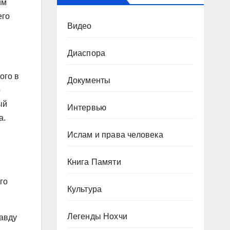
им
его
Видео
Диаспора
ого в
Документы
о
ый
Интервью
а.
Ислам и права человека
Книга Памяти
го
Культура
Легенды Нохчи
равду