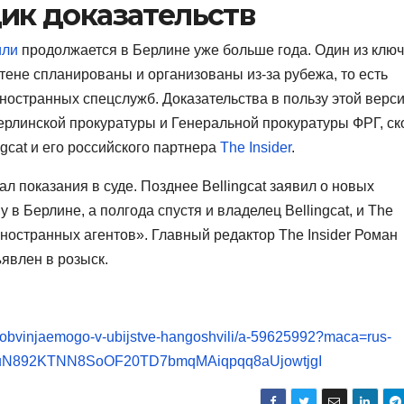
щик доказательств
или
продолжается в Берлине уже больше года. Один из клю
ене спланированы и организованы из-за рубежа, то есть
ностранных спецслужб. Доказательства в пользу этой верс
берлинской прокуратуры и Генеральной прокуратуры ФРГ, ск
ngcat и его российского партнера
The Insider
.
ал показания в суде. Позднее Bellingcat заявил о новых
 в Берлине, а полгода спустя и владелец Bellingcat, и The
ностранных агентов». Главный редактор The Insider Роман
явлен в розыск.
al-obvinjaemogo-v-ubijstve-hangoshvili/a-59625992?maca=rus-
KuN892KTNN8SoOF20TD7bmqMAiqpqq8aUjowtjgI