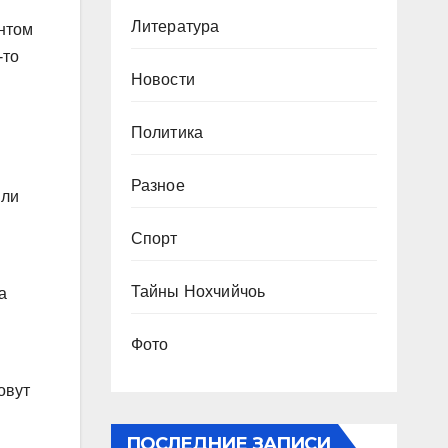
Литература
ентом
-то
Новости
Политика
Разное
или
Спорт
Тайны Нохчийчоь
а
Фото
овут
ПОСЛЕДНИЕ ЗАПИСИ