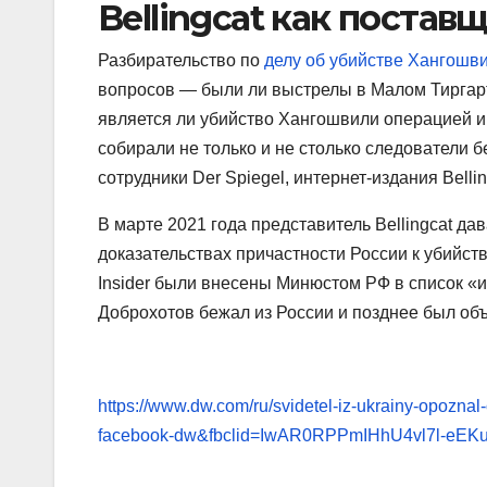
Bellingcat как постав
Разбирательство по
делу об убийстве Хангошв
вопросов — были ли выстрелы в Малом Тиргарт
является ли убийство Хангошвили операцией и
собирали не только и не столько следователи 
сотрудники Der Spiegel, интернет-издания Belli
В марте 2021 года представитель Bellingcat дав
доказательствах причастности России к убийству
Insider были внесены Минюстом РФ в список «и
Доброхотов бежал из России и позднее был объ
https://www.dw.com/ru/svidetel-iz-ukrainy-opozn
facebook-dw&fbclid=IwAR0RPPmIHhU4vl7l-eE