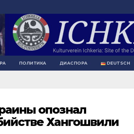
РА
ПОЛИТИКА
ДИАСПОРА
DEUTSCH
краины опознал
убийстве Хангошвили