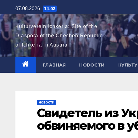
Перейти
07.08.2026
14:03
к
содержимому
Kulturverein Ichkeria: Site of the
Diaspora of the Chechen Republic
of Ichkeria in Austria
ГЛАВНАЯ
НОВОСТИ
КУЛЬТУ
НОВОСТИ
Свидетель из У
обвиняемого в 