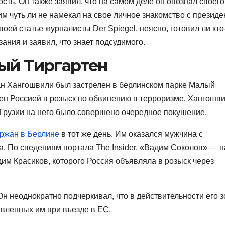
сть. Он также заявил, что на самом деле он опознал своего
ним чуть ли не намекал на свое личное знакомство с презид
ей статье журналисты Der Spiegel, неясно, готовил ли кто
зания и заявил, что знает подсудимого.
ый Тиргартен
ан Хангошвили был застрелен в берлинском парке Малый
лен Россией в розыск по обвинению в терроризме. Хангошв
в Грузии на него было совершено очередное покушение.
ржан в Берлине
в тот же день. Им оказался мужчина с
. По сведениям портала The Insider, «Вадим Соколов» — н
им Красиков, которого Россия объявляла в розыск через
 Он неоднократно подчеркивал, что в действительности его з
явленных им при въезде в ЕС.