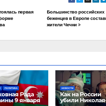
стоялась первая
Большинство российских
тформе
беженцев в Европе соста
ва
жители Чечни
И
ПОЛИТИКА
НОВОСТИ
ховная Рада
Как на России
аины 9 января
убили Николая