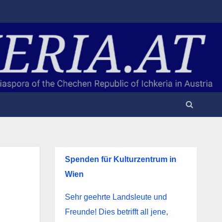
Spenden für Kulturzentrum in
Wien
Sehr geehrte Landsleute und
Freunde! Dies betrifft all jene,