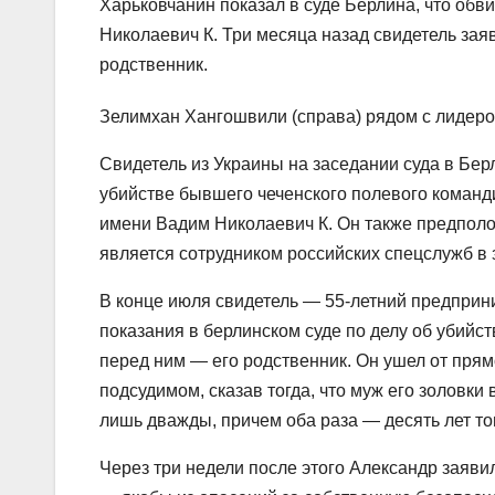
Харьковчанин показал в суде Берлина, что обв
Николаевич К. Три месяца назад свидетель заяв
родственник.
Зелимхан Хангошвили (справа) рядом с лидер
Свидетель из Украины на заседании суда в Берл
убийстве бывшего чеченского полевого коман
имени Вадим Николаевич К. Он также предполо
является сотрудником российских спецслужб в 
В конце июля свидетель — 55-летний предприн
показания в берлинском суде по делу об убийств
перед ним — его родственник. Он ушел от прямо
подсудимом, сказав тогда, что муж его золовки 
лишь дважды, причем оба раза — десять лет то
Через три недели после этого Александр заявил