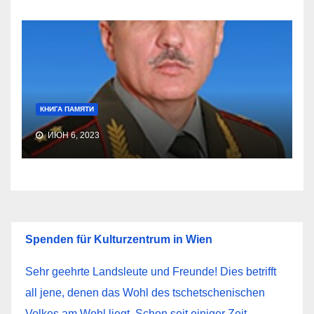
КНИГА ПАМЯТИ
ИЮН 6, 2023
Spenden für Kulturzentrum in Wien
Sehr geehrte Landsleute und Freunde! Dies betrifft
all jene, denen das Wohl des tschetschenischen
Volkes am Wohl liegt. Schon seit einiger Zeit…