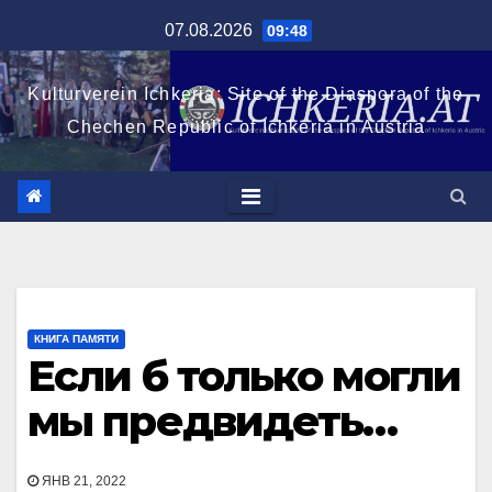
Перейти
07.08.2026
09:48
к
содержимому
Kulturverein Ichkeria: Site of the Diaspora of the
Chechen Republic of Ichkeria in Austria
КНИГА ПАМЯТИ
Если б только могли
мы предвидеть…
ЯНВ 21, 2022