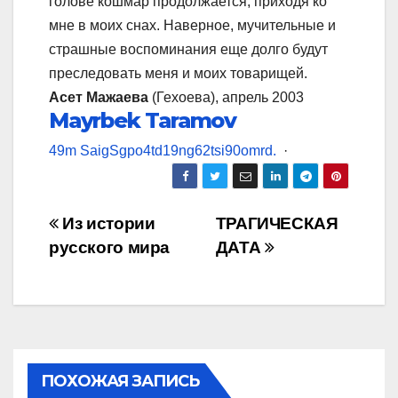
голове кошмар продолжается, приходя ко
мне в моих снах. Наверное, мучительные и
страшные воспоминания еще долго будут
преследовать меня и моих товарищей.
Асет Мажаева
(Гехоева), апрель 2003
Mayrbek Taramov
4
9
m
S
a
i
g
S
g
p
o
4
td
1
9
n
g
6
2
t
s
i
9
0
o
m
r
d
.
·
Навигация
Из истории
ТРАГИЧЕСКАЯ
русского мира
ДАТА
по
записям
ПОХОЖАЯ ЗАПИСЬ