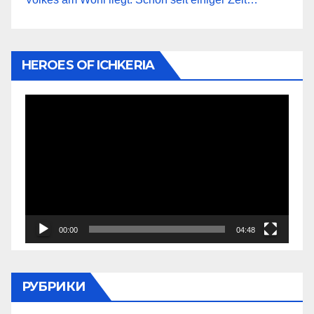
HEROES OF ICHKERIA
Видеоплеер
00:00
04:48
РУБРИКИ