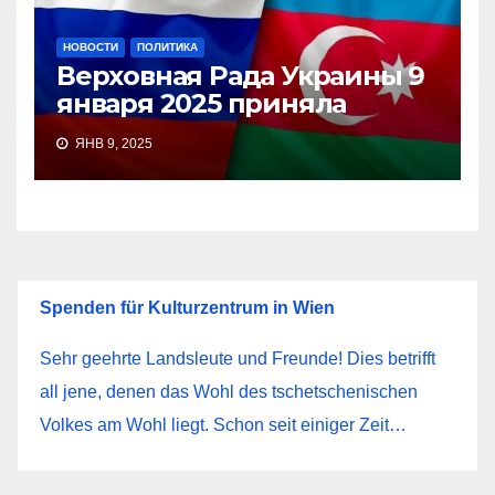
НОВОСТИ
ПОЛИТИКА
Верховная Рада Украины 9
января 2025 приняла
ЯНВ 9, 2025
Spenden für Kulturzentrum in Wien
Sehr geehrte Landsleute und Freunde! Dies betrifft
all jene, denen das Wohl des tschetschenischen
Volkes am Wohl liegt. Schon seit einiger Zeit…