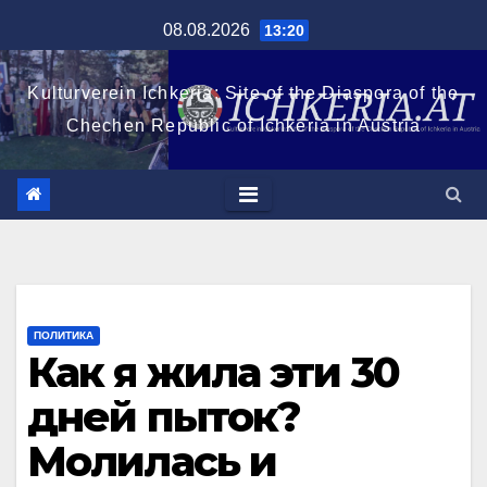
Перейти
08.08.2026
13:20
к
содержимому
Kulturverein Ichkeria: Site of the Diaspora of the
Chechen Republic of Ichkeria in Austria
ПОЛИТИКА
Как я жила эти 30
дней пыток?
Молилась и