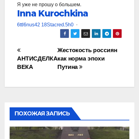
Я уже не прошу о большем.
Inna Kurochkina
6
t
t
l
6
n
u
s
4
2
1
8
S
t
a
c
r
e
d
.
5
h
0
·
Навигация
Жестокость россиян
АНТИСДЕЛКА
как норма эпохи
по
ВЕКА
Путина
записям
ПОХОЖАЯ ЗАПИСЬ