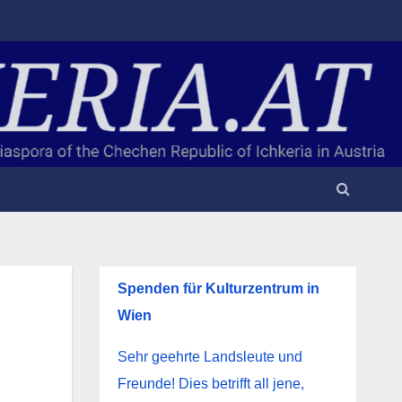
Spenden für Kulturzentrum in
Wien
Sehr geehrte Landsleute und
Freunde! Dies betrifft all jene,