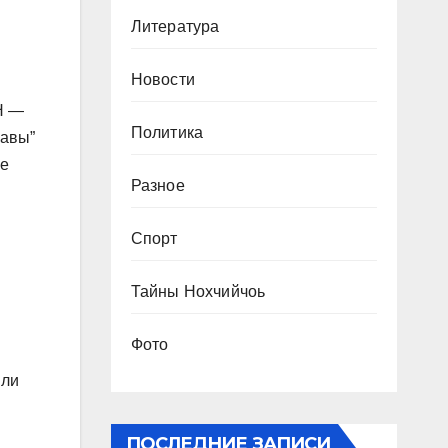
Литература
Новости
Н —
Политика
жавы”
ре
Разное
Спорт
Тайны Нохчийчоь
Фото
или
ПОСЛЕДНИЕ ЗАПИСИ