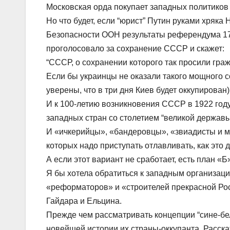
Московская орда покупает западных политико
Но что будет, если “юрист” Путин руками хряка
Безопасности ООН результаты референдума 17
проголосовало за сохранение СССР и скажет:
“СССР, о сохранении которого так просили гра
Если бы украинцы не оказали такого мощного 
уверены, что в три дня Киев будет оккупирован
И к 100-летию возникновения СССР в 1922 год
западных стран со столетием “великой державы”
И «ичкерийцы», «бандеровцы», «звиадисты и м
которых надо приступать отлавливать, как это
А если этот вариант не сработает, есть план «Б
Я бы хотела обратиться к западным организац
«реформаторов» и «строителей прекрасной Рос
Гайдара и Ельцина.
Прежде чем рассматривать концепции “сине-бе
новейшей истории их страны-оккупанта. Расска