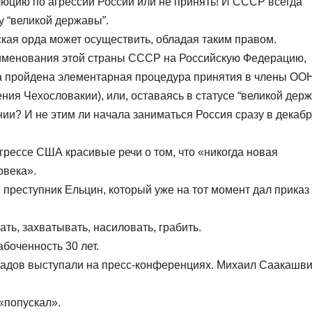
юцию по агрессии России или не принять! И СССР всегда
у “великой державы”.
кая орда может осуществить, обладая таким правом.
именования этой страны СССР на Российскую Федерацию,
ыла пройдена элементарная процедура принятия в члены ОО
ния Чехословакии), или, оставаясь в статусе “великой дер
ии? И не этим ли начала заниматься Россия сразу в декаб
грессе США красивые речи о том, что «никогда новая
овека».
 преступник Ельцин, который уже на тот момент дал приказ
ть, захватывать, насиловать, грабить.
боченность 30 лет.
мадов выступали на пресс-конференциях. Михаил Саакашв
«попускал».