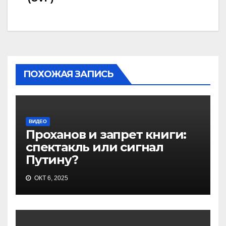
по
записям
ПОХОЖАЯ ЗАПИСЬ
ВИДЕО
Проханов и запрет книги:
спектакль или сигнал
Путину?
ОКТ 6, 2025