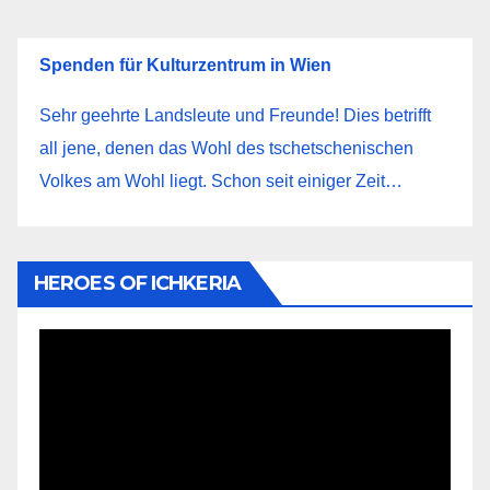
Spenden für Kulturzentrum in Wien
Sehr geehrte Landsleute und Freunde! Dies betrifft
all jene, denen das Wohl des tschetschenischen
Volkes am Wohl liegt. Schon seit einiger Zeit…
HEROES OF ICHKERIA
Видеоплеер