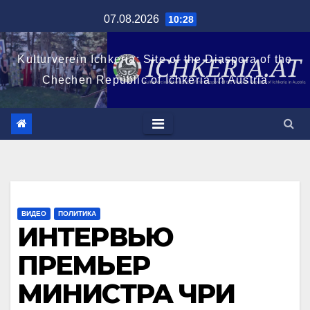
Перейти
07.08.2026
10:28
к
содержимому
Kulturverein Ichkeria: Site of the Diaspora of the
Chechen Republic of Ichkeria in Austria
ВИДЕО
ПОЛИТИКА
ИНТЕРВЬЮ
ПРЕМЬЕР
МИНИСТРА ЧРИ