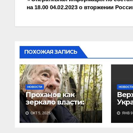
Навигация
на 18.00 04.02.2023 о вторжении Росси
по
записям
ПОХОЖАЯ ЗАПИСЬ
НОВОСТИ
НОВОСТ
Проханов как
Вер
зеркало власти:
Укр
зачем была издана
202
ОКТ 5, 2025
ЯНВ 9,
и тут же
запрещена его
книга Скандал,