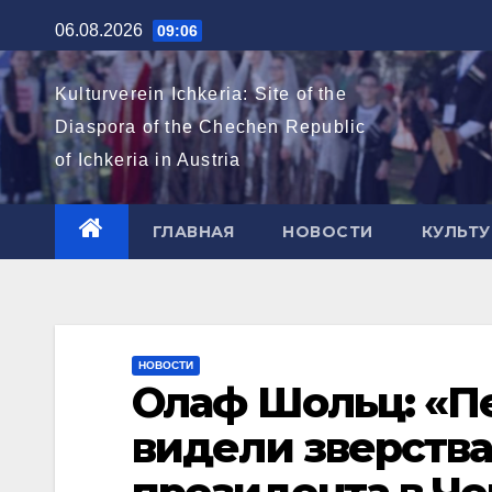
Перейти
06.08.2026
09:06
к
содержимому
Kulturverein Ichkeria: Site of the
Diaspora of the Chechen Republic
of Ichkeria in Austria
ГЛАВНАЯ
НОВОСТИ
КУЛЬТУ
НОВОСТИ
Олаф Шольц: «П
видели зверства