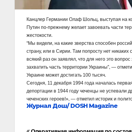
Канцлер Германии Олаф Шольц, выступая на к
Путин по-прежнему желает завоевать части те
жестокости.
“Мы видели, на какие зверства способен россий
страну, или в Сирии. Там попросту нет никаких
всякий раз он заявлял, что для него это вопро
захватить часть территории Украины”, — отмет
Украине может достигать 100 тысяч.
Сегодня, 11 декабря 1994 года началась перв
депортации в 1944 году чеченцы не успевали д
чеченских героев!», — отметил историк и полит
Журнал Дош/ DOSH Magazine
Оперативная информация по состо