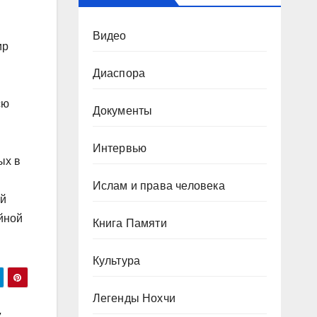
Видео
ир
Диаспора
сю
Документы
Интервью
ых в
Ислам и права человека
ей
ойной
Книга Памяти
Культура
Легенды Нохчи
у