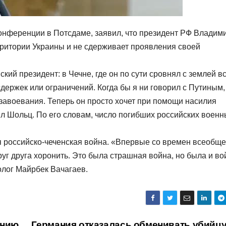
онференции в Потсдаме, заявил, что президент РФ Владим
рритории Украины и не сдерживает проявления своей
ский президент: в Чечне, где он по сути сровнял с землей в
 сдержек или ограничений. Когда бы я ни говорил с Путиным,
с завоевания. Теперь он просто хочет при помощи насилия
ил Шольц. По его словам, число погибших российских военн
ая российско-чеченская война. «Впервые со времен всеобщ
руг друга хоронить. Это была страшная война, но была и в
олог Майрбек Вачагаев.
янию
Германия отказалась обменивать убийц