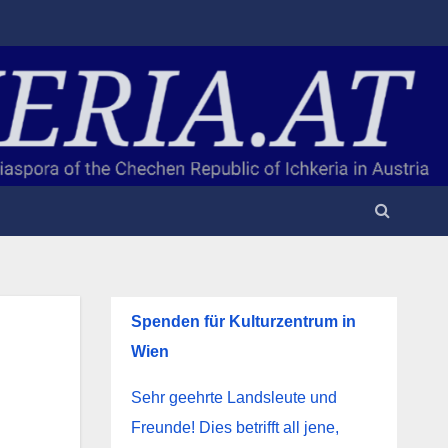
Spenden für Kulturzentrum in
Wien
Sehr geehrte Landsleute und
Freunde! Dies betrifft all jene,