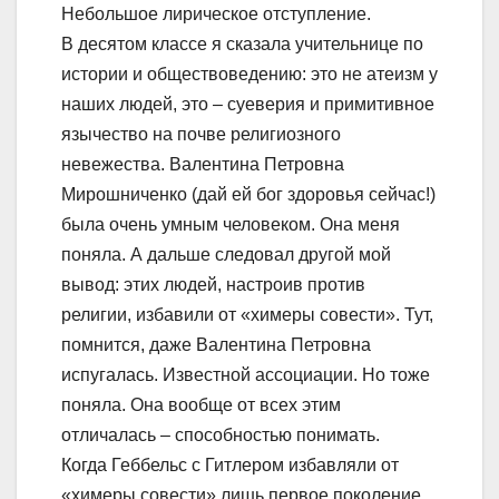
Небольшое лирическое отступление.
В десятом классе я сказала учительнице по
истории и обществоведению: это не атеизм у
наших людей, это – суеверия и примитивное
язычество на почве религиозного
невежества. Валентина Петровна
Мирошниченко (дай ей бог здоровья сейчас!)
была очень умным человеком. Она меня
поняла. А дальше следовал другой мой
вывод: этих людей, настроив против
религии, избавили от «химеры совести». Тут,
помнится, даже Валентина Петровна
испугалась. Известной ассоциации. Но тоже
поняла. Она вообще от всех этим
отличалась – способностью понимать.
Когда Геббельс с Гитлером избавляли от
«химеры совести» лишь первое поколение