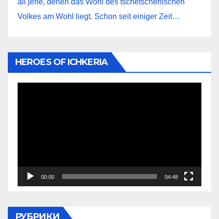
all jene, denen das Wohl des tschetschenischen
Volkes am Wohl liegt. Schon seit einiger Zeit…
HEROES OF ICHKERIA
Видеоплеер
00:00
04:48
РУБРИКИ