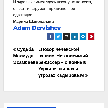
И здравый смысл здесь никому не поможет,
он есть инструмент прижизненной
адаптации.
Марина Шаповалова
Adam Dervishev
Навигация
Судьба
«Позор чеченской
Махмуда
нации». Независимый
по
Эсамбаева
режиссер – о войне в
записям
Украине, пытках и
угрозах Кадыровым