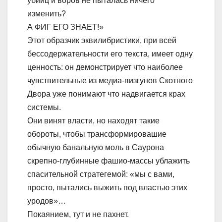
убийц и воров не пыталась ничего
изменить?
А ФИГ ЕГО ЗНАЕТ!»
Этот образчик эквилибристики, при всей
бессодержательности его текста, имеет одну
ценность: он демонстрирует что наиболее
чувствительные из медиа-визгунов Скотного
Двора уже понимают что надвигается крах
системы.
Они винят власти, но находят такие
обороты, чтобы трансформировашие
обычную банальную моль в Саурона
скрепно-глубинные фашио-массы ублажить
спасительной стратегемой: «мы с вами,
просто, пытались выжить под властью этих
уродов»…
Покаянием, тут и не пахнет.