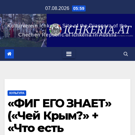
Перейти
07.08.2026
05:59
к
содержимому
Kulturverein Ichkeria: Site of the Diaspora of the
Chechen Republic of Ichkeria in Austria
КУЛЬТУРА
«ФИГ ЕГО ЗНАЕТ»
(«Чей Крым?» +
«Что есть