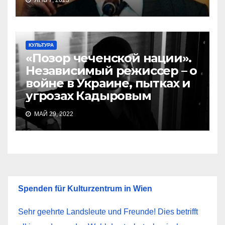
ЯНВ 7, 2023
КУЛЬТУРА
«Позор чеченской нации».
Независимый режиссер – о
войне в Украине, пытках и
угрозах Кадыровым
МАЙ 29, 2022
Spenden für Kulturzentrum in Wien
Sehr geehrte Landsleute und Freunde! Dies betrifft