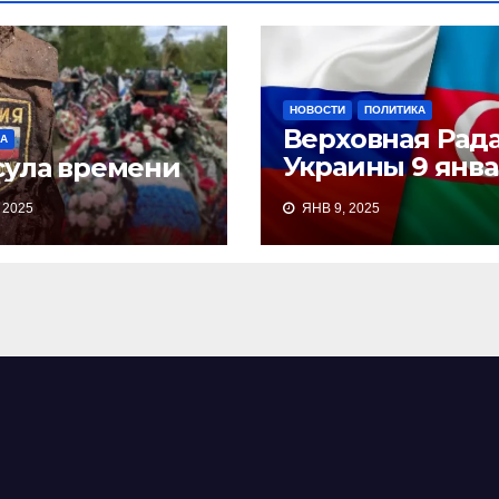
НОВОСТИ
ПОЛИТИКА
Верховная Рад
А
Украины 9 янв
сула времени
2025 приняла
 2025
ЯНВ 9, 2025