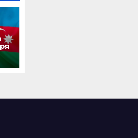
а
аря