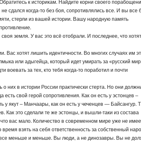
Обратитесь к историкам. Найдите корни своего порабощени
не сдался когда-то без боя, сопротивлялись все. И вы все
мяти, стерли из вашей истории. Вашу народную память
опротивление.
 своя земля. У вас это всё отобрали. И последнее, что хотя
и. Вас хотят лишить идентичности. Во многих случаях им э
лмыка или адыгейца, который идет умирать за «русский мир
и воевать за тех, кто тебя когда-то поработил и почти
ь о них в истории России практически стерта. Но они должн
 есть свой герой сопротивления. Как он есть у эстонцев –
ть у якут – Манчаары, как он есть у чеченцев — Байсангур. Т
в. Как это сделали те же эстонцы, и вышли-таки из состава
, что вас мало. Количество в современном мире уже не имее
время взять на себя ответственность за собственный наро
 все меньше и меньше. Вы люди, а не динозавры. Вы не до