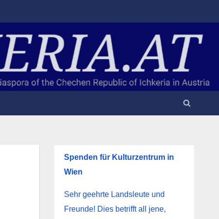
Spenden für Kulturzentrum in
Wien
Sehr geehrte Landsleute und
Freunde! Dies betrifft all jene,