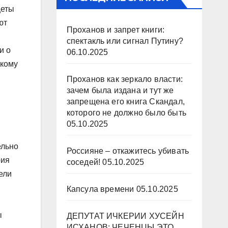
щеты
ют
Проханов и запрет книги:
спектакль или сигнал Путину?
и о
06.10.2025
икому
Проханов как зеркало власти:
зачем была издана и тут же
запрещена его книга Скандал,
которого не должно было быть
05.10.2025
ельно
Россияне – откажитесь убивать
рия
соседей!
05.10.2025
ели
Капсула времени
05.10.2025
ы
ДЕПУТАТ ИЧКЕРИИ ХУСЕЙН
ИСХАНОВ: ЧЕЧЕНЦЫ ЭТО