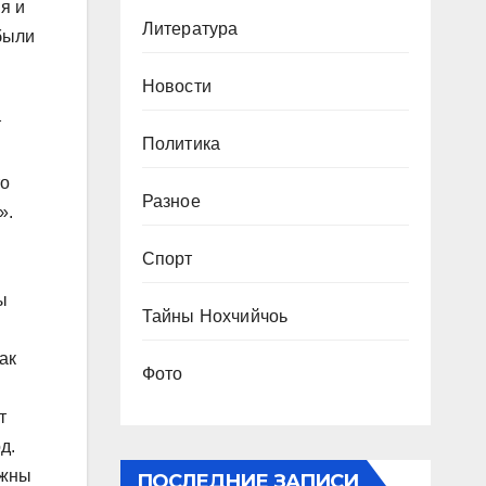
я и
Литература
 были
Новости
т
Политика
то
Разное
».
Спорт
ы
Тайны Нохчийчоь
ак
Фото
т
д.
лжны
ПОСЛЕДНИЕ ЗАПИСИ