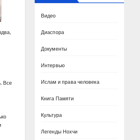
Видео
Диаспора
рдва,
Документы
Интервью
Ислам и права человека
. Все
Книга Памяти
Культура
ько
и
Легенды Нохчи