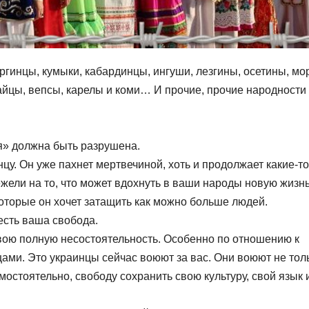
ргинцы, кумыки, кабардинцы, ингуши, лезгины, осетины, мо
тайцы, вепсы, карелы и коми… И прочие, прочие народности
» должна быть разрушена.
цу. Он уже пахнет мертвечиной, хоть и продолжает какие-то
ежели на то, что может вдохнуть в ваши народы новую жизнь
которые он хочет затащить как можно больше людей.
 есть ваша свобода.
свою полную несостоятельность. Особенно по отношению к
ами. Это украинцы сейчас воюют за вас. Они воюют не тол
амостоятельно, свободу сохранить свою культуру, свой язык 