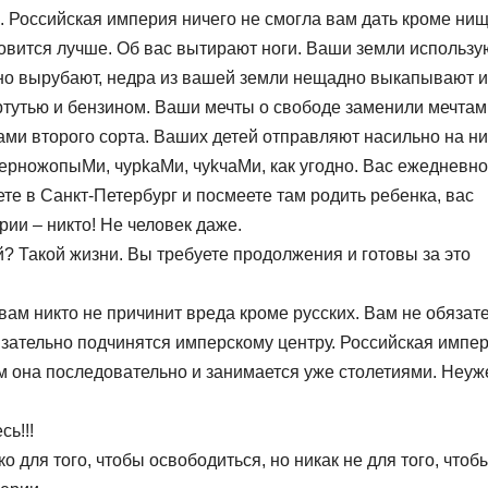
. Российская империя ничего не смогла вам дать кроме ни
овится лучше. Об вас вытирают ноги. Ваши земли использу
но вырубают, недра из вашей земли нещадно выкапывают и
ртутью и бензином. Ваши мечты о свободе заменили мечтам
ми второго сорта. Ваших детей отправляют насильно на н
чeрнoжoпыMи, чyрkaMи, чykчaMи, как угодно. Вас ежедневно
те в Санкт-Петербург и посмеете там родить ребенка, вас
ии – никто! Не человек даже.
й? Такой жизни. Вы требуете продолжения и готовы за это
ам никто не причинит вреда кроме русских. Вам не обязат
язательно подчинятся имперскому центру. Российская импе
чем она последовательно и занимается уже столетиями. Неуж
ь!!!
ко для того, чтобы освободиться, но никак не для того, чтоб