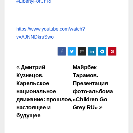
#LibertyForChRI
https://www.youtube.com/watch?
v=AJNNDkruSwo
Навигация
Дмитрий
Майрбек
Кузнецов.
Тарамов.
по
Карельское
Презентация
записям
национальное
фото-альбома
движение: прошлое,
«Children Go
настоящее и
Grey RU»
будущее