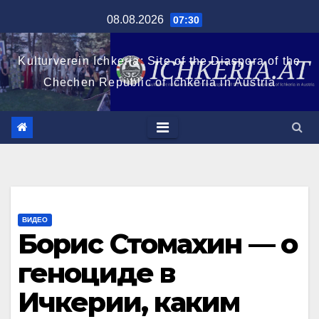
Перейти
08.08.2026
07:30
к
содержимому
Kulturverein Ichkeria: Site of the Diaspora of the
Chechen Republic of Ichkeria in Austria
ВИДЕО
Борис Стомахин — о
геноциде в
Ичкерии, каким