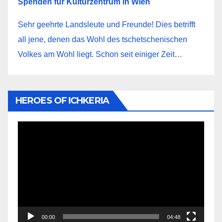
Spenden für Kulturzentrum in Wien
Sehr geehrte Landsleute und Freunde! Dies betrifft
all jene, denen das Wohl des tschetschenischen
Volkes am Wohl liegt. Schon seit einiger Zeit…
HEROES OF ICHKERIA
Видеоплеер
00:00
04:48