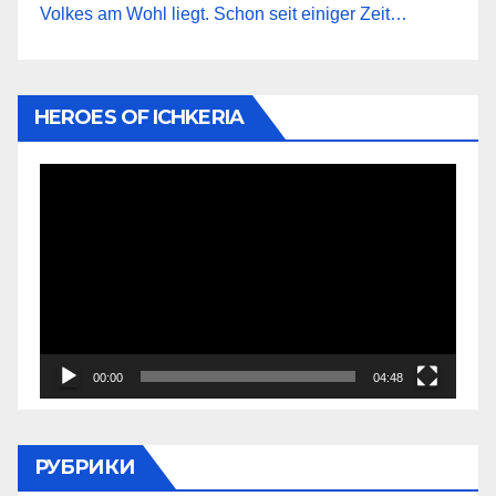
Volkes am Wohl liegt. Schon seit einiger Zeit…
HEROES OF ICHKERIA
Видеоплеер
00:00
04:48
РУБРИКИ