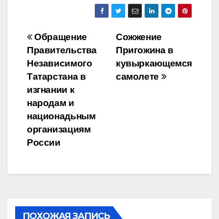
Навигация
Обращение
Cожжение
Правительства
Пригожина в
по
Независимого
кувыркающемся
записям
Татарстана в
самолете
изгнании к
народам и
национадьным
организациям
России
ПОХОЖАЯ ЗАПИСЬ