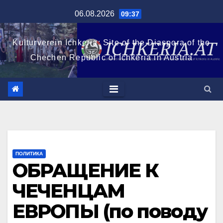
Перейти
06.08.2026
09:37
к
содержимому
Kulturverein Ichkeria: Site of the Diaspora of the
Chechen Republic of Ichkeria in Austria
ПОЛИТИКА
ОБРАЩЕНИЕ К
ЧЕЧЕНЦАМ
ЕВРОПЫ (по поводу