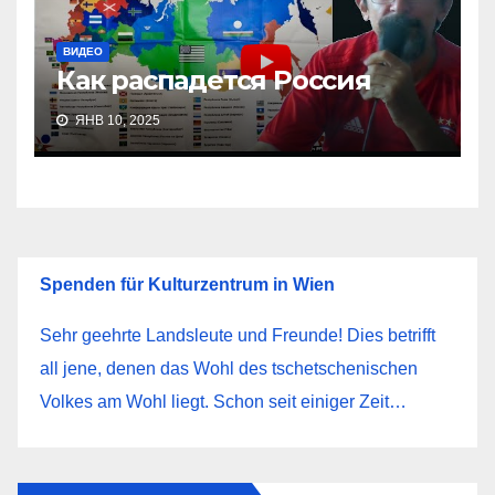
ВИДЕО
Как распадется Россия
ЯНВ 10, 2025
Spenden für Kulturzentrum in Wien
Sehr geehrte Landsleute und Freunde! Dies betrifft
all jene, denen das Wohl des tschetschenischen
Volkes am Wohl liegt. Schon seit einiger Zeit…