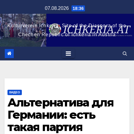
Перейти
07.08.2026
18:36
к
содержимому
Kulturverein Ichkeria: Site of the Diaspora of the
Chechen Republic of Ichkeria in Austria
ВИДЕО
Альтернатива для
Германии: есть
такая партия