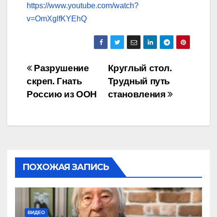
https://www.youtube.com/watch?
v=OmXglfKYEhQ
Навигация
Разрушение
Круглый стол.
скреп. Гнать
Трудный путь
по
Россию из ООН
становления
записям
ПОХОЖАЯ ЗАПИСЬ
ВИДЕО