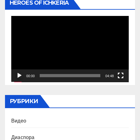
HEROES OF ICHKERIA
Видеоплеер
00:00
04:48
РУБРИКИ
Видео
Диаспора