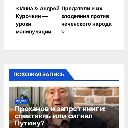
Навигация
Инна & Андрей
Предатели и их
Курочкин —
злодеяния против
по
уроки
чеченского народа
записям
манипуляции
ПОХОЖАЯ ЗАПИСЬ
ВИДЕО
Проханов и запрет книги:
спектакль или сигнал
Путину?