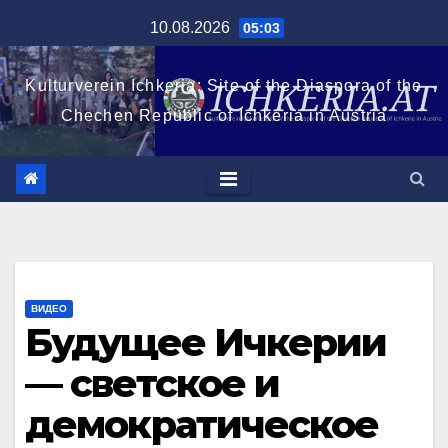
Перейти
10.08.2026
05:03
к
содержимому
Kulturverein Ichkeria: Site of the Diaspora of the
Chechen Republic of Ichkeria in Austria
ВИДЕО
Будущее Ичкерии
— светское и
демократическое