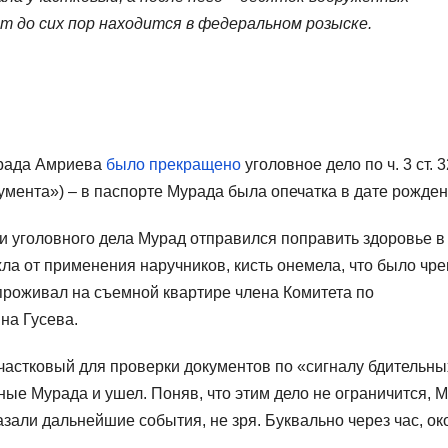
от до сих пор находится в федеральном розыске.
урада Амриева
было прекращено
уголовное дело по ч. 3 ст. 
мента») – в паспорте Мурада была опечатка в дате рожден
 уголовного дела Мурад отправился поправить здоровье в
хла от применения наручников, кисть онемела, что было чр
 проживал на съемной квартире члена Комитета по
на Гусева.
частковый для проверки документов по «сигналу бдительны
ые Мурада и ушел. Поняв, что этим дело не ограничится, 
казали дальнейшие события, не зря. Буквально через час, ок