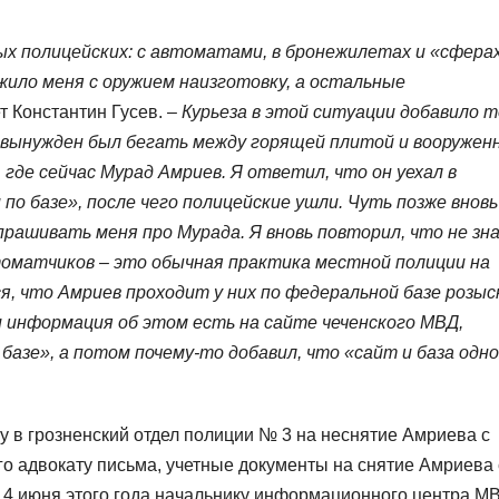
ых полицейских: с автоматами, в бронежилетах и «сферах
ужило меня с оружием наизготовку, а остальные
т Константин Гусев. –
Курьеза в этой ситуации добавило т
и вынужден был бегать между горящей плитой и вооруже
где сейчас Мурад Амриев. Я ответил, что он уехал в
по базе», после чего полицейские ушли. Чуть позже вновь
рашивать меня про Мурада. Я вновь повторил, что не зн
втоматчиков – это обычная практика местной полиции на
ся, что Амриев проходит у них по федеральной базе розыс
и информация об этом есть на сайте чеченского МВД,
базе», а потом почему-то добавил, что «сайт и база одно
 в грозненский отдел полиции № 3 на неснятие Амриева с
ого адвокату письма, учетные документы на снятие Амриева 
4 июня этого года начальнику информационного центра М