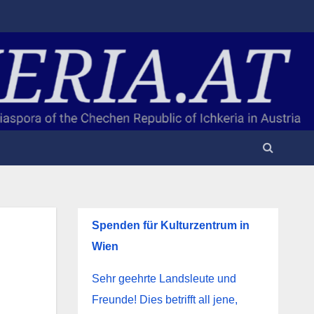
Spenden für Kulturzentrum in
Wien
Sehr geehrte Landsleute und
Freunde! Dies betrifft all jene,