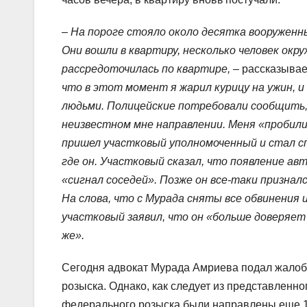
– На пороге стояло около десятка вооруженн
Они вошли в квартиру, несколько человек окр
рассредоточилась по квартире,
– рассказывае
что в этот момент я жарил курицу на ужин, 
людьми. Полицейские потребовали сообщить, 
неизвестном мне направлении. Меня «пробили 
пришел участковый уполномоченный и стал сп
где он. Участковый сказал, что появление а
«сигнал соседей». Позже он все-таки признал
На слова, что с Мурада сняты все обвинения 
участковый заявил, что он «больше доверяет 
же».
Сегодня адвокат Мурада Амриева подал жалобу
розыска. Однако, как следует из представленн
федерального розыска были направлены еще 1