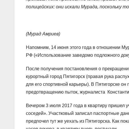
полицейских: они искали Мурада, поскольку т
(Мурад Амриев)
Напомним, 14 июня этого года в отношении М
РФ («Использование заведомо подложного доку
После получения постановления о прекращении
курортный город Пятигорск (правая рука распу
для его спортивной карьеры). В Пятигорске он
предотвращению пыток, журналиста Константи
Вечером 3 июля 2017 года в квартиру пришел у
соседей». Участковый записал паспортные данн
предпочел тут же уехать из Пятигорска. Как по
часов вечера, в квартиру вновь постучали.