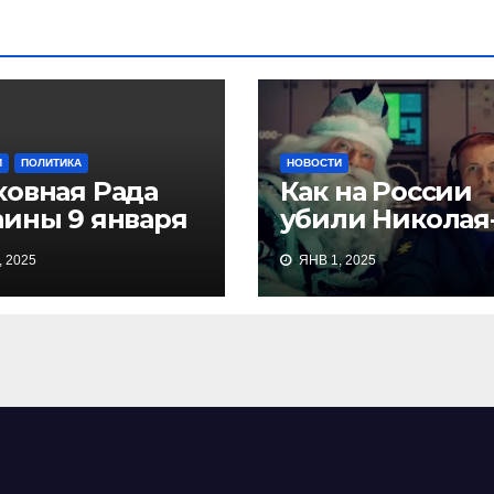
И
ПОЛИТИКА
НОВОСТИ
ховная Рада
Как на России
аины 9 января
убили Николая
5 приняла
угодника
 2025
ЯНВ 1, 2025