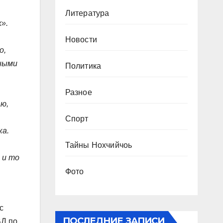
Литература
».
Новости
о,
нными
Политика
Разное
аю,
Спорт
ка.
Тайны Нохчийчоь
 и то
Фото
с
ПОСЛЕДНИЕ ЗАПИСИ
ВД по