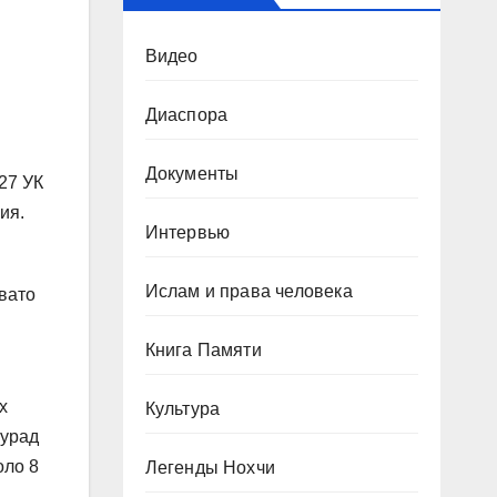
Видео
Диаспора
Документы
327 УК
ия.
Интервью
Ислам и права человека
евато
Книга Памяти
х
Культура
Мурад
оло 8
Легенды Нохчи