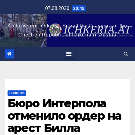
Перейти
07.08.2026
20:45
к
содержимому
Kulturverein Ichkeria: Site of the Diaspora of the
Chechen Republic of Ichkeria in Austria
НОВОСТИ
Бюро Интерпола
отменило ордер на
арест Билла