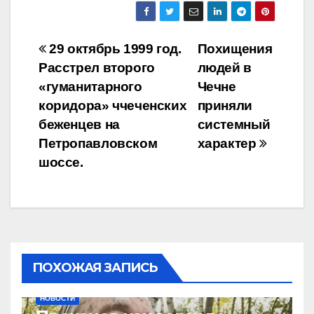
Навигация
29 октябрь 1999 год.
Похищения
Расстрел второго
людей в
по
«гуманитарного
Чечне
записям
коридора» ччеченских
приняли
беженцев на
системный
Петропавловском
характер
шоссе.
ПОХОЖАЯ ЗАПИСЬ
НОВОСТИ