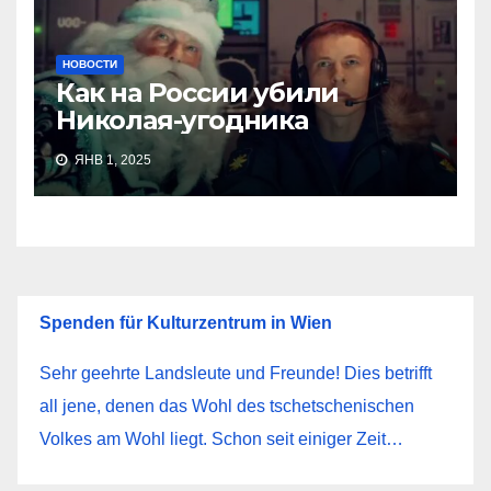
НОВОСТИ
Как на России убили
Николая-угодника
ЯНВ 1, 2025
Spenden für Kulturzentrum in Wien
Sehr geehrte Landsleute und Freunde! Dies betrifft
all jene, denen das Wohl des tschetschenischen
Volkes am Wohl liegt. Schon seit einiger Zeit…