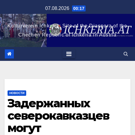
Перейти
07.08.2026
00:17
к
содержимому
Kulturverein Ichkeria: Site of the Diaspora of the
Chechen Republic of Ichkeria in Austria
НОВОСТИ
Задержанных
северокавказцев
могут