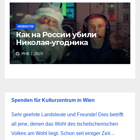
НОВОСТИ
Как на России убили
Николая-угодника
ЯНВ 1, 2025
Spenden für Kulturzentrum in Wien
Sehr geehrte Landsleute und Freunde! Dies betrifft
all jene, denen das Wohl des tschetschenischen
Volkes am Wohl liegt. Schon seit einiger Zeit…