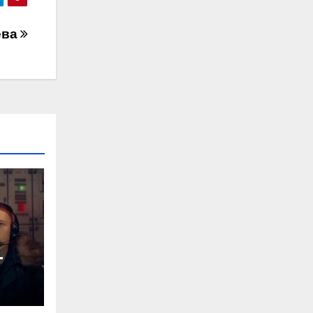
ева
-