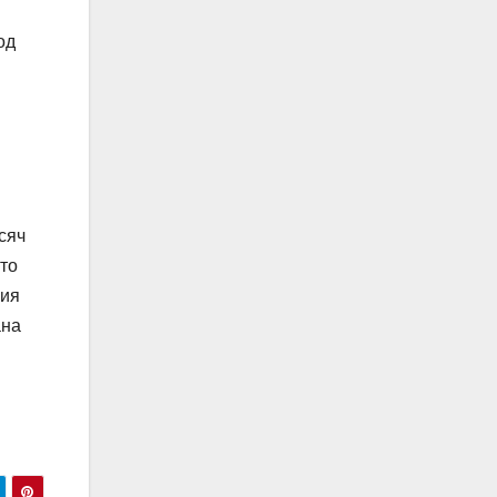
од
сяч
что
ния
ана