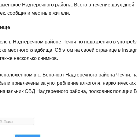
менское Надтеречного района. Всего в течение двух дней
ек, сообщили местные жители.
бище
ле в Надтеречном районе Чечни по подозрению в употреб
ке местного кладбища. Об этом на своей странице в Instag
также несколько снимков.
асположенном в с. Бено-юрт Надтеречного района Чечни, н
были привлечены за употребление алкоголя, наркотических
 начальник ОВД Надтеречного района, полковник полиции 