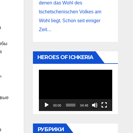
denen das Wohl des
tschetschenischen Volkes am
Wohl liegt. Schon seit einiger
з
Zeit…
лобы
а
HEROES OF ICHKERIA
Видеоплеер
ь
овые
00:00
04:48
РУБРИКИ
в