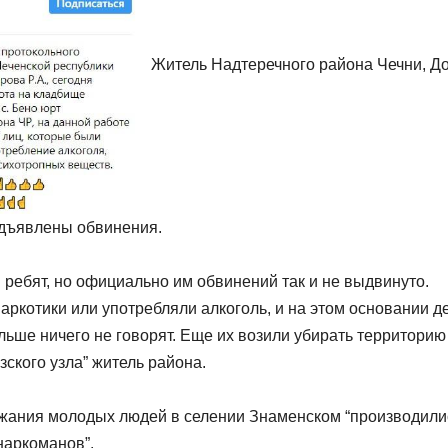
Житель Надтеречного района Чечни, До
едъявлены обвинения.
ребят, но официально им обвинений так и не выдвинуто.
 наркотики или употребляли алкоголь, и на этом основании д
ьше ничего не говорят. Еще их возили убирать территорию
ского узла” житель района.
ржания молодых людей в селении Знаменском “производили
наркоманов”.