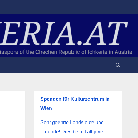
Spenden für Kulturzentrum in
Wien
Sehr geehrte Landsleute und
Freunde! Dies betrifft all jene,