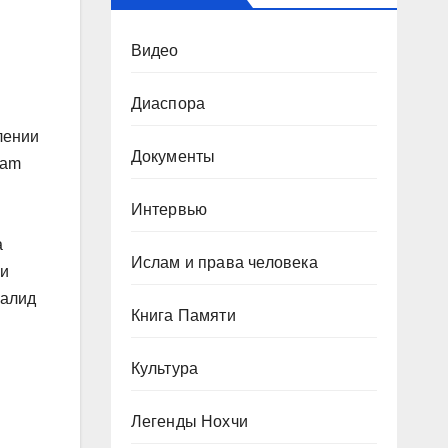
Видео
Диаспора
лении
Документы
ram
Интервью
а
Ислам и права человека
 и
Валид
Книга Памяти
Культура
Легенды Нохчи