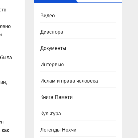
ств
Видео
влено
Диаспора
и
Документы
 была
Интервью
Ислам и права человека
ии,
Книга Памяти
Культура
ен
Легенды Нохчи
 как