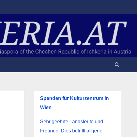
Spenden für Kulturzentrum in
Wien
Sehr geehrte Landsleute und
Freunde! Dies betrifft all jene,