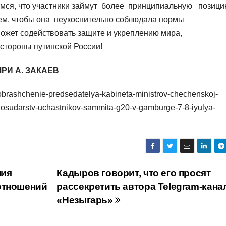
мся, что участники займут более принципиальную позиц
ем, чтобы она неукоснительно соблюдала нормы
может содействовать защите и укреплению мира,
стороны путинской России!
РИ А. ЗАКАЕВ
brashchenie-predsedatelya-kabineta-ministrov-chechenskoj-
gosudarstv-uchastnikov-sammita-g20-v-gamburge-7-8-iyulya-
ния
Кадыров говорит, что его просят
отношений
рассекретить автора Telegram-кана
«Незыгарь»