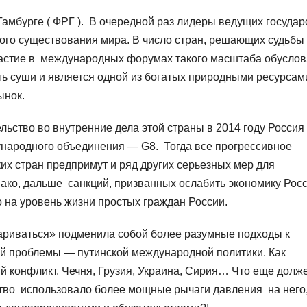
Гамбурге ( ФРГ ). В очередной раз лидеры ведущих государ
ого существования мира. В число стран, решающих судьбы
участие в международных форумах такого масштаба обусло
сть суши и является одной из богатых природными ресурсам
ынок.
ельство во внутренние дела этой страны в 2014 году Россия
дународного объединения — G8. Тогда все прогрессивное
ких стран предпримут и ряд других серьезных мер для
ко, дальше санкций, призванных ослабить экономику Росс
 на уровень жизни простых граждан России.
ариваться» подменила собой более разумные подходы к
й проблемы — путинской международной политики. Как
й конфликт. Чечня, Грузия, Украина, Сирия… Что еще долж
тво использовало более мощные рычаги давления на него,