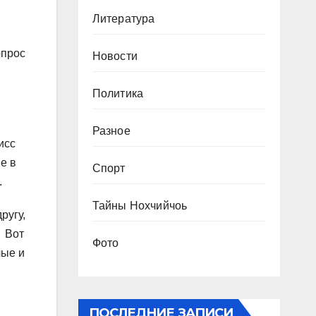
Литература
опрос
Новости
Политика
!
Разное
исс
е в
Спорт
.
Тайны Нохчийчоь
ругу,
. Вот
Фото
лые и
ПОСЛЕДНИЕ ЗАПИСИ