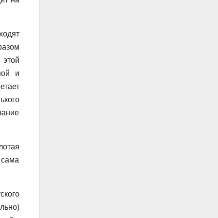
ходят
разом
 этой
ной и
етает
ького
зание
лотая
 сама
ского
льно)