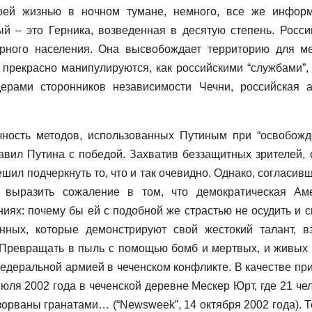
воей жизнью в ночном тумане, немного, все же инфор
ый – это Герника, возведенная в десятую степень. Росси
рного населения. Она высвобождает территорию для ме
прекрасно манипулируются, как российскими “службами”, 
ерами сторонников независимости Чечни, российская 
чность методов, использованных Путиным при “освобожд
авил Путина с победой. Захватив беззащитных зрителей, 
ил подчеркнуть то, что и так очевидно. Однако, согласивш
выразить сожаление в том, что демократическая Ам
иях: почему бы ей с подобной же страстью не осудить и с
нных, которые демонстрируют свой жестокий талант, в
 Превращать в пыль с помощью бомб и мертвых, и живых 
едеральной армией в чеченском конфликте. В качестве пр
ля 2002 года в чеченской деревне Мескер Юрт, где 21 чел
орваны гранатами… (“Newsweek”, 14 октября 2002 года). То