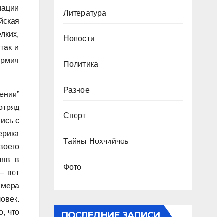
мации
Литература
йская
лких,
Новости
так и
армия
Политика
Разное
ении”
отряд
Спорт
ись с
ерика
Тайны Нохчийчоь
воего
зяв в
Фото
– вот
имера
овек,
, что
ПОСЛЕДНИЕ ЗАПИСИ