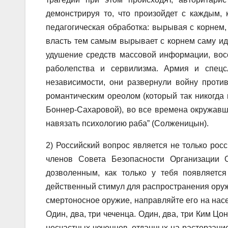
демонстрируя то, что произойдет с каждым,
педагогическая обработка: вырывая с корнем,
власть тем самым вырывает с корнем саму ид
удушение средств массовой информации, вос
раболепства и сервилизма. Армия и спец
независимости, они развернули войну проти
романтическим ореолом (который так никогда 
Боннер-Сахаровой), во все времена окружавши
навязать психологию раба” (Солженицын).
2) Российский вопрос является не только рос
членов Совета Безопасности Организации 
дозволенным, как только у тебя появляетс
действенный стимул для распространения оруж
смертоносное оружие, направляйте его на насе
Один, два, три чеченца. Один, два, три Ким Цо
несчастных чеченцев, отданных на растерзание