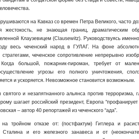
еловечества.
ушиваются на Кавказ со времен Петра Великого, часто до
ая жестокость, не знающая границ, драматическим об
еленной Клаузевицем (Clausewitz). Руководствуясь именно
оду весь чеченский народ в ГУЛАГ. На фоне абсолют
 стратегами, чеченское сопротивление непрерывно изобр
гда большой, пожарник-пироман, требует от мален
осуществление угрозы его полного уничтожения, спол
ряется и ускоряется. Невозможное становится возможным.
святого и незапятнанного альянса против терроризма, г
орому шагает российский президент, Европа “профанирует
овская – автор 40 репортажей из чеченского “ада”.
на тройном отказе от: (постфактум) Гитлера и расист
) Сталина и его железного занавеса и от (неокончате