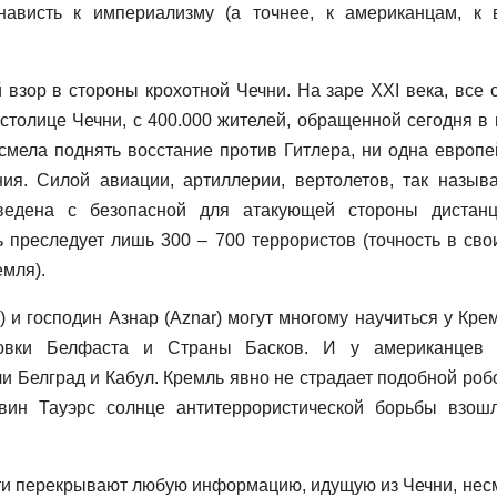
ависть к империализму (а точнее, к американцам, к 
 взор в стороны крохотной Чечни. На заре XXI века, все 
столице Чечни, с 400.000 жителей, обращенной сегодня в 
мела поднять восстание против Гитлера, ни одна европе
ия. Силой авиации, артиллерии, вертолетов, так назыв
оведена с безопасной для атакующей стороны дистан
 преследует лишь 300 – 700 террористов (точность в сво
емля).
) и господин Азнар (Aznar) могут многому научиться у Крем
ровки Белфаста и Страны Басков. И у американцев
и Белград и Кабул. Кремль явно не страдает подобной роб
вин Тауэрс солнце антитеррористической борьбы взош
сти перекрывают любую информацию, идущую из Чечни, нес