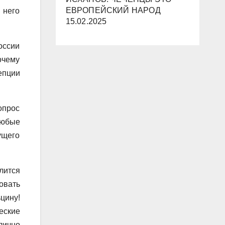
ЕВРОПЕЙСКИЙ НАРОД
 него
15.02.2025
оссии
очему
епции
опрос
любые
ущего
лится
овать
цину!
еские
лично