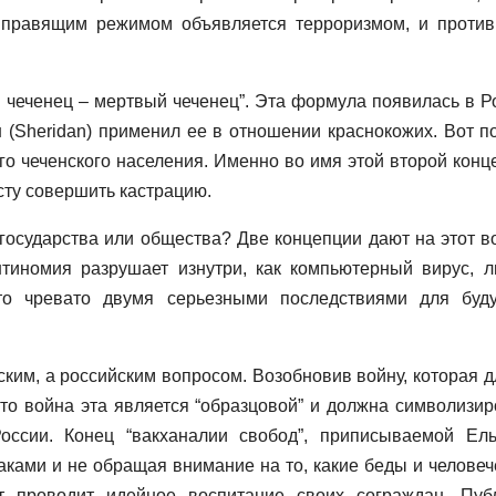
 правящим режимом объявляется терроризмом, и против
чеченец – мертвый чеченец”. Эта формула появилась в Р
н (Sheridan) применил ее в отношении краснокожих. Вот п
го чеченского населения. Именно во имя этой второй конц
ту совершить кастрацию.
государства или общества? Две концепции дают на этот в
нтиномия разрушает изнутри, как компьютерный вирус, 
то чревато двумя серьезными последствиями для буд
нским, а российским вопросом. Возобновив войну, которая д
что война эта является “образцовой” и должна символизир
оссии. Конец “вакханалии свобод”, приписываемой Ель
аками и не обращая внимание на то, какие беды и человеч
ст проводит идейное воспитание своих сограждан. Пуб