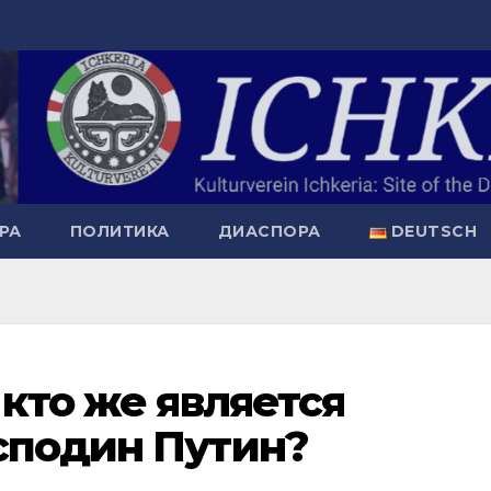
РА
ПОЛИТИКА
ДИАСПОРА
DEUTSCH
 кто же является
сподин Путин?