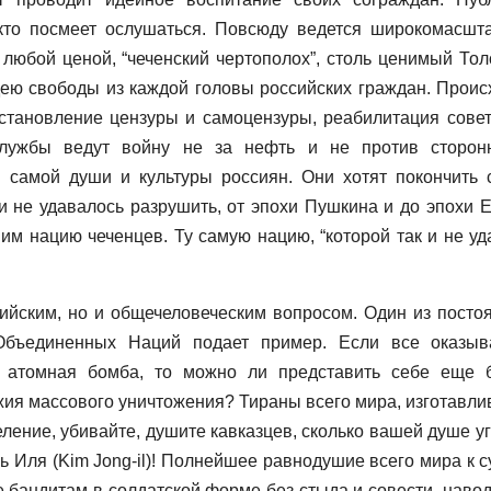
 кто посмеет ослушаться. Повсюду ведется широкомасшт
 любой ценой, “чеченский чертополох”, столь ценимый Тол
ею свободы из каждой головы российских граждан. Проис
становление цензуры и самоцензуры, реабилитация совет
службы ведут войну не за нефть и не против сторон
в самой души и культуры россиян. Они хотят покончить 
и не удавалось разрушить, от эпохи Пушкина и до эпохи 
м нацию чеченцев. Ту самую нацию, “которой так и не уд
сийским, но и общечеловеческим вопросом. Один из посто
Объединенных Наций подает пример. Если все оказыв
я атомная бомба, то можно ли представить себе еще 
ия массового уничтожения? Тираны всего мира, изготавли
ление, убивайте, душите кавказцев, сколько вашей душе уг
нь Иля (Kim Jong-il)! Полнейшее равнодушие всего мира к с
 бандитам в солдатской форме без стыда и совести, навод