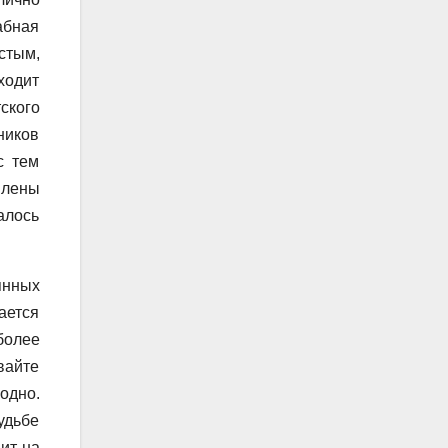
абная
стым,
ходит
ского
ников
с тем
Елены
алось
янных
ается
более
вайте
одно.
удьбе
ит на