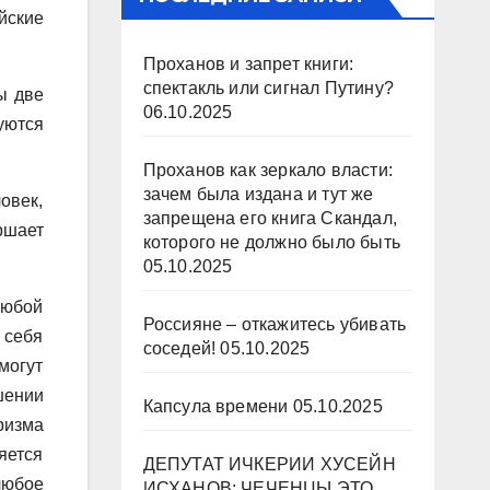
йские
Проханов и запрет книги:
спектакль или сигнал Путину?
ы две
06.10.2025
уются
Проханов как зеркало власти:
зачем была издана и тут же
овек,
запрещена его книга Скандал,
ршает
которого не должно было быть
05.10.2025
любой
Россияне – откажитесь убивать
 себя
соседей!
05.10.2025
могут
шении
Капсула времени
05.10.2025
ризма
яется
ДЕПУТАТ ИЧКЕРИИ ХУСЕЙН
любое
ИСХАНОВ: ЧЕЧЕНЦЫ ЭТО