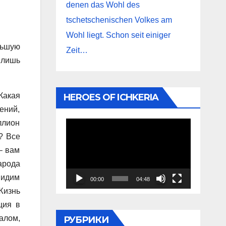
denen das Wohl des
tschetschenischen Volkes am
Wohl liegt. Schon seit einiger
льшую
Zeit…
 лишь
Какая
HEROES OF ICHKERIA
ений,
ллион
Видеоплеер
? Все
– вам
арода
видим
00:00
04:48
Жизнь
ция в
алом,
РУБРИКИ