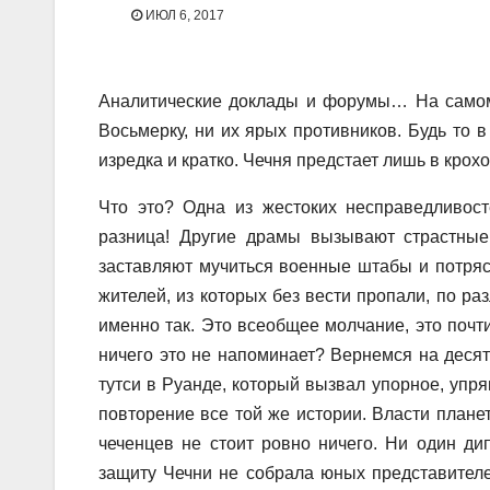
ИЮЛ 6, 2017
Аналитические доклады и форумы… На самом 
Восьмерку, ни их ярых противников. Будь то 
изредка и кратко. Чечня предстает лишь в кро
Что это? Одна из жестоких несправедливост
разница! Другие драмы вызывают страстные
заставляют мучиться военные штабы и потряс
жителей, из которых без вести пропали, по ра
именно так. Это всеобщее молчание, это почт
ничего это не напоминает? Вернемся на десят
тутси в Руанде, который вызвал упорное, уп
повторение все той же истории. Власти план
чеченцев не стоит ровно ничего. Ни один ди
защиту Чечни не собрала юных представителе