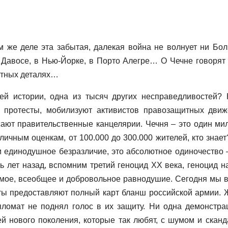
же деле эта забытая, далекая война не волнует ни Бо
в Давосе, в Нью-Йорке, в Порто Алегре… О Чечне говорят
хотных деталях…
ей истории, одна из тысяч других несправедливостей? 
 протесты, мобилизуют активистов правозащитных движ
ают правительственные канцелярии. Чечня – это один ми
зличным оценкам, от 100.000 до 300.000 жителей, кто знает
и единодушное безразличие, это абсолютное одиночество 
ь лет назад, вспомним третий геноцид XX века, геноцид н
рямое, всеобщее и добровольное равнодушие. Сегодня мы 
еты предоставляют полный карт бланш российской армии. 
пломат не поднял голос в их защиту. Ни одна демонстра
й нового поколения, которые так любят, с шумом и сканд