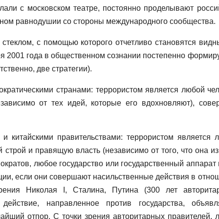
лали с московском театре, постоянно проделывают росси
лном равнодушии со стороны международного сообщества.
 стеклом, с помощью которого отчетливо становятся видн
ря 2001 года в общественном сознании постепенно формир
ственно, две стратегии).
кратическими странами: террористом является любой чел
зависимо от тех идей, которые его вдохновляют), сове
 и китайскими правительствами: террористом является 
строй и правящую власть (независимо от того, что она из
емократов, любое государство или государственный аппарат 
ции, если они совершают насильственные действия в отно
рения Николая I, Сталина, Путина (300 лет авторита
действие, направленное против государства, объявл
айший отпор. С точки зрения авторитарных правителей, 