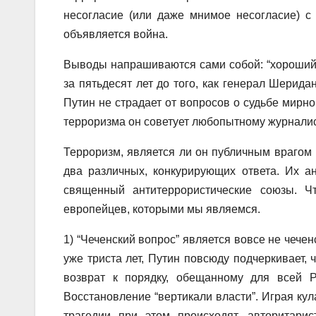
несогласие (или даже мнимое несогласие) с
объявляется война.
Выводы напрашиваются сами собой: “хороший 
за пятьдесят лет до того, как генерал Шерида
Путин не страдает от вопросов о судьбе мирно
терроризма он советует любопытному журналис
Терроризм, является ли он публичным врагом 
два различных, конкурирующих ответа. Их а
священный антитеррористические союзы. Ч
европейцев, которыми мы являемся.
1) “Чеченский вопрос” является вовсе не чече
уже триста лет, Путин повсюду подчеркивает, 
возврат к порядку, обещанному для всей Р
Восстановление “вертикали власти”. Играя кул
трагедии при этом происходят, авторитари