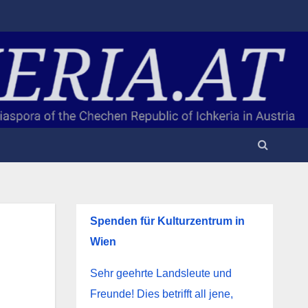
Spenden für Kulturzentrum in
Wien
Sehr geehrte Landsleute und
Freunde! Dies betrifft all jene,