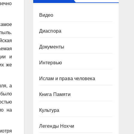
вечно
Видео
самое
Диаспора
пыль.
йская
Документы
аемая
ции и
Интервью
их же
Ислам и права человека
ля, а
 было
Книга Памяти
остью
ло на
Культура
Легенды Нохчи
мотря