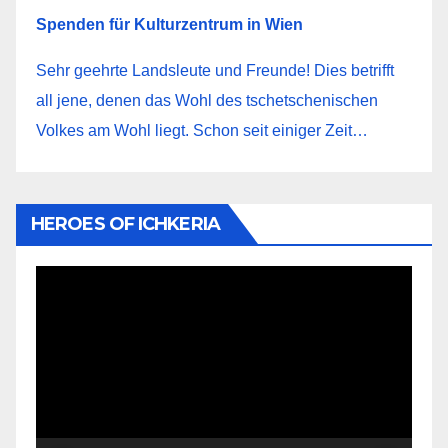
Spenden für Kulturzentrum in Wien
Sehr geehrte Landsleute und Freunde! Dies betrifft
all jene, denen das Wohl des tschetschenischen
Volkes am Wohl liegt. Schon seit einiger Zeit…
HEROES OF ICHKERIA
Видеоплеер