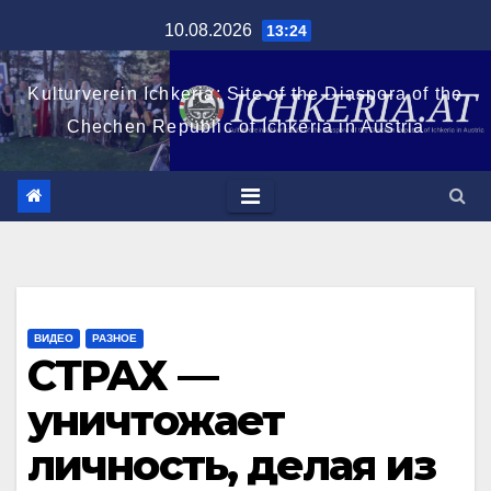
Перейти
10.08.2026
13:24
к
содержимому
Kulturverein Ichkeria: Site of the Diaspora of the
Chechen Republic of Ichkeria in Austria
ВИДЕО
РАЗНОЕ
СТРАХ —
уничтожает
личность, делая из