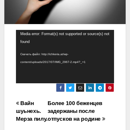
Видеоплеер
Media error: Format(s) not supported or source(s) not
found
Скачать файл: http://ichkeria.at/wp-
content/uploads/2017/07/IMG_2967-2.mp4?_=1
Навигация
Вайн
Более 100 беженцев
шуьнехь.
задержаны после
по
Мерза пилу.
отпусков на родине
записям