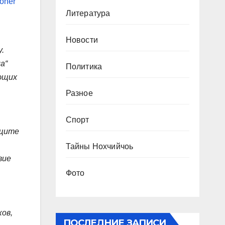
oner
Литература
Новости
.
а“
Политика
ющих
Разное
Спорт
ащите
Тайны Нохчийчоь
вие
Фото
ов,
ПОСЛЕДНИЕ ЗАПИСИ