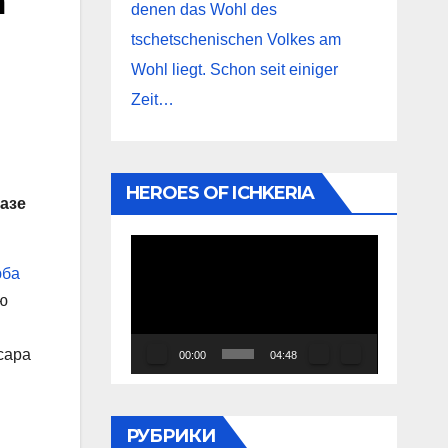
а
denen das Wohl des
tschetschenischen Volkes am
Wohl liegt. Schon seit einiger
Zeit…
HEROES OF ICHKERIA
азе
Видеоплеер
юба
ю
сара
00:00
04:48
РУБРИКИ