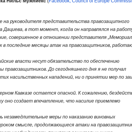
ка Нильс Мужниекс
(
Facebook, Council of Europe Commissi
ие на руководителя представительства правозащитного
 Дациева, в тот момент, когда он направлялся на работу
ние, совершенное в отношении представителя „Мемориал
х в последние месяцы атак на правозащитников, работа
сийские власти несут обязательство по обеспечению
ы правозащитников. До сегодняшнего дня я не получал
этих насильственных нападений, ни о принятии мер по з
рном Кавказе остается опасной. К сожалению, бездейст
у оно создает впечатление, что насилие приемлемо
ть незамедлительные меры по наказанию виновных
широком смысле, продолжающиеся атаки на правозащитник