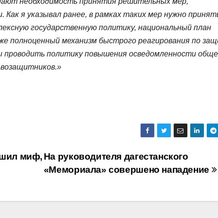
дают необходимость принятия решительных мер,
. Как я указывал ранее, в рамках таких мер нужно принят
лексную государственную политику, национальный план
же полноценный механизм быстрого реагирования по за
ны проводить политику повышения осведомленности общ
авозащитников.»
ушил миф,
На руководителя дагестанского
«Мемориала» совершено нападение