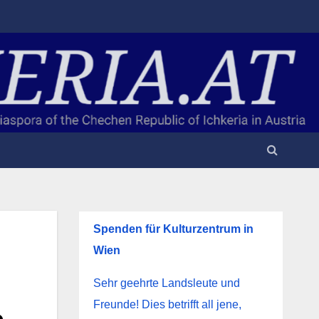
Spenden für Kulturzentrum in
Wien
Sehr geehrte Landsleute und
Freunde! Dies betrifft all jene,