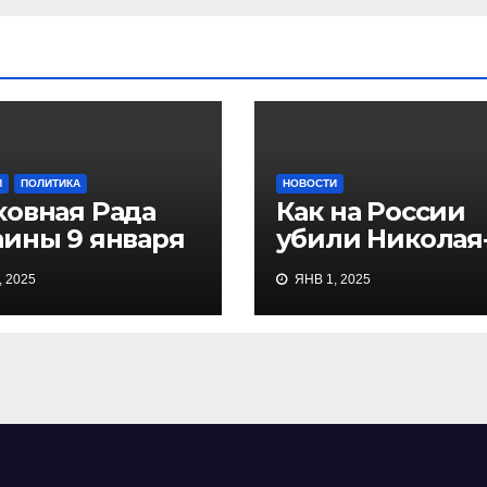
И
ПОЛИТИКА
НОВОСТИ
ховная Рада
Как на России
аины 9 января
убили Николая
5 приняла
угодника
 2025
ЯНВ 1, 2025