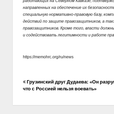
работающих на Северном Кавказе, подтверж
направленных на обеспечение их безопасности
специальную нормативно-правовую базу, комп
действий по защите правозащитников, а так
правозащитников. Кроме того, власти долж
и содействовать легитимности и работе пр
https://memohrc.org/ru/news
Навигация
Грузинский друг Дудаева: «Он разр
что с Россией нельзя воевать»
по
записям