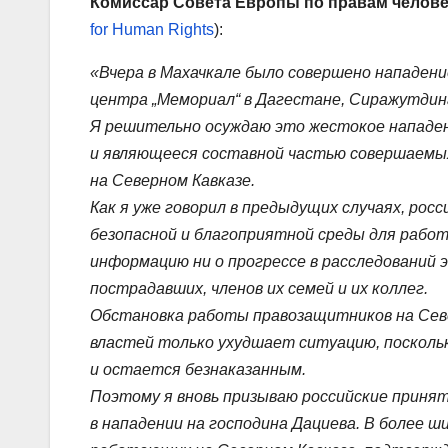
Комиссар Совета Европы по правам челове
for Human Rights
):
«Вчера в Махачкале было совершено нападен
центра „Мемориал“ в Дагестане, Сиражутдина
Я решительно осуждаю это жестокое нападе
и являющееся составной частью совершаемы
на Северном Кавказе.
Как я уже говорил в предыдущих случаях, рос
безопасной и благоприятной среды для работ
информацию ни о прогрессе в расследований 
пострадавших, членов их семей и их коллег.
Обстановка работы правозащитников на Севе
властей только ухудшает ситуацию, поскольк
и остается безнаказанным.
Поэтому я вновь призываю российские приня
в нападении на господина Дациева. В более 