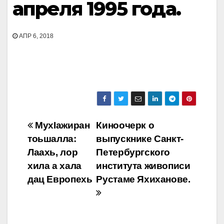
апреля 1995 года.
АПР 6, 2018
Навигация
МухIажиран
Киноочерк о
тоьшалла:
выпускнике Санкт-
по
Лаахь, лор
Петербургского
записям
хила а хала
института живописи
дац Европехь
Рустаме Яхиханове.