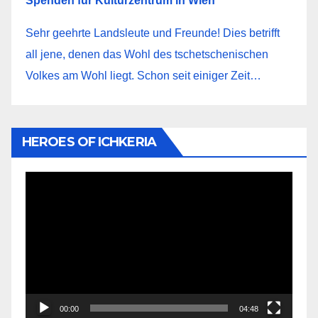
Spenden für Kulturzentrum in Wien
Sehr geehrte Landsleute und Freunde! Dies betrifft
all jene, denen das Wohl des tschetschenischen
Volkes am Wohl liegt. Schon seit einiger Zeit…
HEROES OF ICHKERIA
Видеоплеер
00:00
04:48