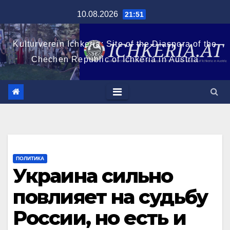
Перейти
10.08.2026
21:51
к
содержимому
Kulturverein Ichkeria: Site of the Diaspora of the
Chechen Republic of Ichkeria in Austria
ПОЛИТИКА
Украина сильно
повлияет на судьбу
России, но есть и