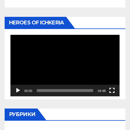
HEROES OF ICHKERIA
Видеоплеер
00:00
04:48
РУБРИКИ