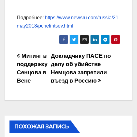
Подробнее:
https://www.newsru.com/russia/21
may2018/pchelintsev.html
Навигация
Митинг в
Докладчику ПАСЕ по
поддержку
делу об убийстве
по
Сенцова в
Немцова запретили
записям
Вене
въезд в Россию
ПОХОЖАЯ ЗАПИСЬ