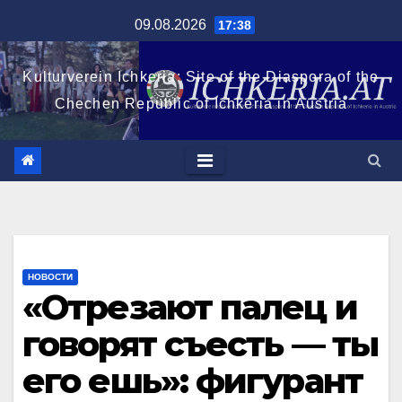
Перейти
09.08.2026
17:38
к
содержимому
Kulturverein Ichkeria: Site of the Diaspora of the
Chechen Republic of Ichkeria in Austria
НОВОСТИ
«Отрезают палец и
говорят съесть — ты
его ешь»: фигурант