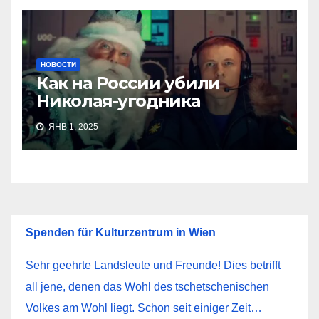
НОВОСТИ
Как на России убили
Николая-угодника
ЯНВ 1, 2025
Spenden für Kulturzentrum in Wien
Sehr geehrte Landsleute und Freunde! Dies betrifft
all jene, denen das Wohl des tschetschenischen
Volkes am Wohl liegt. Schon seit einiger Zeit…