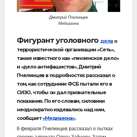
Дмитрий Пчелинцев
Медиазона
Фигурант уголовного
дела
о
террористической организации «Сеть»,
также известного как «пензенское дело»
и «дело антифашистов», Дмитрий
Пчелинцев в подробностях рассказал о
том, как сотрудники ФСБ пытали его в
СИЗО, чтобы он дал признательные
показания. По его словам, силовики
неоднократно издевались над ним,
сообщает
«Медиазона»
.
6 февраля Пчелинцев рассказал о пытках
своему адвокату Олегу Зайцеву. Затем,