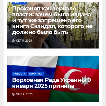
НОВОСТИ
Проханов как зеркало
власти: зачем была издана
и тут же запрещена его
книга Скандал, которого не
должно было быть
ОКТ 5, 2025
НОВОСТИ
ПОЛИТИКА
Верховная Рада Украины 9
января 2025 приняла
ЯНВ 9, 2025