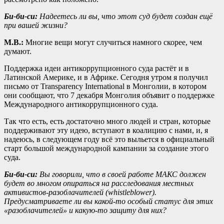
Би-би-си:
Надеетесь ли вы, что этот суд будет создан ещё
при вашей жизни?
М.В.:
Многие вещи могут случиться намного скорее, чем
думают.
Поддержка идеи антикоррупционного суда растёт и в
Латинской Америке, и в Африке. Сегодня утром я получил
письмо от Transparency International в Монголии, в котором
они сообщают, что 7 декабря Монголия объявит о поддержке
Международного антикоррупционного суда.
Так что есть, есть достаточно много людей и стран, которые
поддерживают эту идею, вступают в коалицию с нами, и, я
надеюсь, в следующем году всё это выльется в официальный
старт большой международной кампании за создание этого
суда.
Би-би-си:
Вы говорили, что в своей работе МАКС должен
будет во многом опираться на расследования местных
активистов-разоблачителей (whistleblower).
Предусматривает
е
ли вы какой-то особый статус для этих
«разоблачит
ел
ей» и какую-то защиту для них?