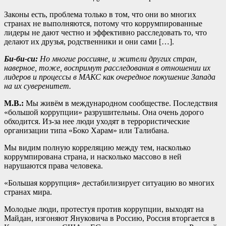
Законы есть, проблема только в том, что они во многих
странах не выполняются, потому что коррумпированные
лидеры не дают честно и эффективно расследовать то, что
делают их друзья, родственники и они сами […].
Би-би-си:
Но многие россияне, и жители других стран,
наверное, тоже, воспримут расследования в отношении их
лидеров и процессы в МАКС как очередное покушение Запада
на их суверенитет.
М.В.:
Мы живём в международном сообществе. Последствия
«большой коррупции» разрушительны. Она очень дорого
обходится. Из-за нее люди уходят в террористические
организации типа «Боко Харам» или Талибана.
Мы видим полную корреляцию между тем, насколько
коррумпирована страна, и насколько массово в ней
нарушаются права человека.
«Большая коррупция» дестабилизирует ситуацию во многих
странах мира.
Молодые люди, протестуя против коррупции, выходят на
Майдан, изгоняют Януковича в Россию, Россия вторгается в