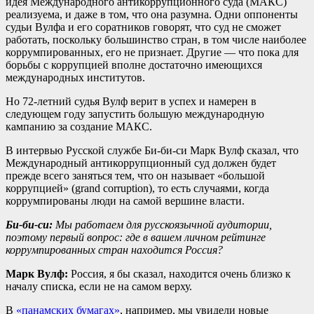
идея Международного антикоррупционного суда (МАКС)
реализуема, и даже в том, что она разумна. Одни оппоненты
судьи Вулфа и его соратников говорят, что суд не сможет
работать, поскольку большинство стран, в том числе наиболее
коррумпированных, его не признает. Другие — что пока для
борьбы с коррупцией вполне достаточно имеющихся
международных институтов.
Но 72-летний судья Вулф верит в успех и намерен в
следующем году запустить большую международную
кампанию за создание МАКС.
В интервью Русской службе Би-би-си Марк Вулф сказал, что
Международный антикоррупционный суд должен будет
прежде всего заняться тем, что он называет «большой
коррупцией» (grand corruption), то есть случаями, когда
коррумпированы люди на самой вершине власти.
Би-би-си:
Мы работаем для русскоязычной аудитории,
поэтому первый вопрос: где в вашем личном рейтинге
коррумпированных стран находится Россия?
Марк Вулф:
Россия, я бы сказал, находится очень близко к
началу списка, если не на самом верху.
В
«панамских бумагах»
, например, мы увидели новые