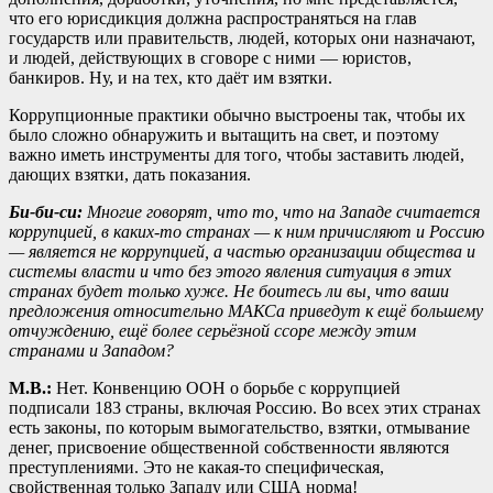
что его юрисдикция должна распространяться на глав
государств или правительств, людей, которых они назначают,
и людей, действующих в сговоре с ними — юристов,
банкиров. Ну, и на тех, кто даёт им взятки.
Коррупционные практики обычно выстроены так, чтобы их
было сложно обнаружить и вытащить на свет, и поэтому
важно иметь инструменты для того, чтобы заставить людей,
дающих взятки, дать показания.
Би-би-си:
Многие говорят, что то, что на Западе считается
коррупцией, в каких-то странах — к ним причисляют и Россию
— является не коррупцией, а частью организации общества и
системы власти и что без этого явления ситуация в этих
странах будет только хуже. Не боитесь ли вы, что ваши
предложения относительно МАКСа приведут к ещё большему
отчуждению, ещё более серьёзной ссоре между этим
странами и Западом?
М.В.:
Нет. Конвенцию ООН о борьбе с коррупцией
подписали 183 страны, включая Россию. Во всех этих странах
есть законы, по которым вымогательство, взятки, отмывание
денег, присвоение общественной собственности являются
преступлениями. Это не какая-то специфическая,
свойственная только Западу или США норма!