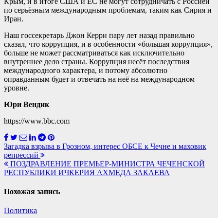
Крым, и в итоге США и ЕС не могут сотрудничать с Россией
по серьёзным международным проблемам, таким как Сирия и
Иран.
Наш госсекретарь Джон Керри пару лет назад правильно
сказал, что коррупция, и в особенности «большая коррупция»,
больше не может рассматриваться как исключительно
внутреннее дело страны. Коррупция несёт последствия
международного характера, и потому абсолютно
оправданным будет и отвечать на неё на международном
уровне.
Юри Вендик
https://www.bbc.com
Навигация
Загадка взрыва в Грозном, интерес ОБСЕ к Чечне и маховик
репрессий
по
ПОЗДРАВЛЕНИЕ ПРЕМЬЕР-МИНИСТРА ЧЕЧЕНСКОЙ
записям
РЕСПУБЛИКИ ИЧКЕРИЯ АХМЕДА ЗАКАЕВА
Похожая запись
Политика