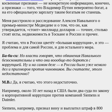
косвенные признаки — не конкретную информацию, конечно,
а признаки — того, что Владимир Путин невероятно богат, а
на его официальную зарплату таким богатым не станешь.
Меня расстроило и расследование Алексея Навального о
премьер-министре Медведеве и о том, что он, как
утверждается, «стоит» миллиард долларов — точнее, столько
стоят яхты, недвижимость в Тоскане и России и прочее.
Я считаю, что в России цветёт «большая коррупция», и это —
проблема и для самой России, и для остального мира.
Би-би-си
: Но власти говорят, что обвинения Навального
безосновательны и что они воообще-то борются с
коррупцией. Ну и на самом деле — в России было уже немало
дел и приговоров против чиновников. Вы считаете, этого
недостаточно
?
М.В.:
Да, я считаю, что этого недостаточно.
Например, около 10 лет назад в США были два суда по закону
о корпоративной коррупции против компаний Siemens и
Daimler.
Siemens, например, признал вину и выплатил штраф в 800