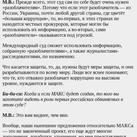
М.В.:
Прежде всего, этот суд сам по себе будет очень нужен
«разоблачителям». Потому что если этот разоблачитель — из
России, Украины, почти любой другой страны, где цветёт
«большая коррупция», то, во-первых, в этих странах не
находится честных прокуроров, которые могли бы
использовать их информацию, а во-вторых, сами
«разоблачители» оказываются под угрозой.
Международный суд сможет использовать информацию,
собранную «разоблачителями», а также журналистами-
расследователями, по назначению.
Что касается защиты, то, да, нужны будут меры защиты, и они
разрабатываются по всему миру. Люди все яснее понимают,
что те, кто отважно разоблачает коррупцию на высоком
уровне, нуждаются в защите.
Би-би-си:
Когда и если МАКС будет создан, то кого вы
захотите видеть в роли первых российских обвиняемых в
этом суде?
М.В.:
Это вам виднее, чем мне.
Вообще, наши нынешние предложения относительно МАКСа
— это не законченный проект, его еще ждут многие
дополнения, доработки, уточнения, но мне представляется,