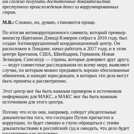
им сложно получить достаточные доказательства
преступного происхождения денег из коррумпированных
стран.
М.В.:
Сложно, но, думаю, становится проще.
По итогам антикоррупционного саммита, который премьер-
министр (Британии Дэвид) Кэмерон собрал в 2016 году, был
создан Антикорруционный координационный центр. Он
расположен в Лондоне, начал работать в 2017 году, и в этом
центре Британия, США, Швейцария, Германия, Новая
Зеландия, Сингапур — страны, которые доверяют друг другу,
— ведут совместные расследования по всему миру, выявляют
случаи, по которым можно предъявить хорошо обоснованные
обвинения, и находят юрисдикции, в которых эти дела могут
быть приняты к рассмотрению.
Этот центр мог бы быть важным примером и источником
информации для МАКС, а МАКС мог бы быть важным
источником для этого центра.
Потому что если они, например, соберут убедительные
доказательства того, что господин Путин причастен к
коррупции, то будет смешно и глупо обращаться с этими
доказательствами в российский суд и ожидать, что дело будет
рассмотрено как положено.