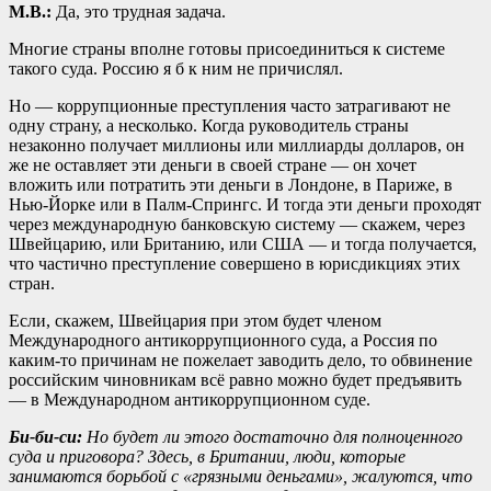
М.В.:
Да, это трудная задача.
Многие страны вполне готовы присоединиться к системе
такого суда. Россию я б к ним не причислял.
Но — коррупционные преступления часто затрагивают не
одну страну, а несколько. Когда руководитель страны
незаконно получает миллионы или миллиарды долларов, он
же не оставляет эти деньги в своей стране — он хочет
вложить или потратить эти деньги в Лондоне, в Париже, в
Нью-Йорке или в Палм-Спрингс. И тогда эти деньги проходят
через международную банковскую систему — скажем, через
Швейцарию, или Британию, или США — и тогда получается,
что частично преступление совершено в юрисдикциях этих
стран.
Если, скажем, Швейцария при этом будет членом
Международного антикоррупционного суда, а Россия по
каким-то причинам не пожелает заводить дело, то обвинение
российским чиновникам всё равно можно будет предъявить
— в Международном антикоррупционном суде.
Би-би-си:
Но будет ли этого достаточно для полноценного
суда и приговора? Здесь, в Британии, люди, которые
занимаются борьбой с «грязными деньгами», жалуются, что