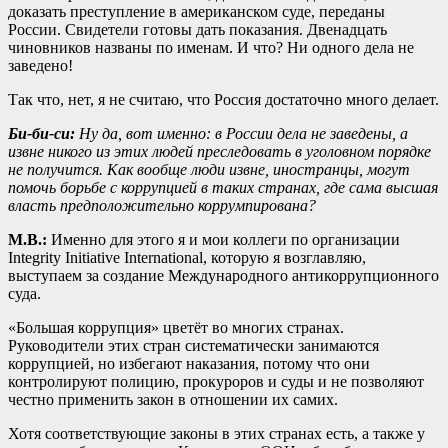
доказать преступление в американском суде, переданы
России. Свидетели готовы дать показания. Двенадцать
чиновников названы по именам. И что? Ни одного дела не
заведено!
Так что, нет, я не считаю, что Россия достаточно много делает.
Би-би-си:
Ну да, вот именно: в России дела не заведены, а
извне никого из этих людей преследовать в уголовном порядке
не получится. Как вообще люди извне, иностранцы, могут
помочь борьбе с коррупцией в таких странах, где сама высшая
власть предположительно коррумпирована?
М.В.:
Именно для этого я и мои коллеги по организации
Integrity Initiative International, которую я возглавляю,
выступаем за создание Международного антикоррупционного
суда.
«Большая коррупция» цветёт во многих странах.
Руководители этих стран систематически занимаются
коррупцией, но избегают наказания, потому что они
контролируют полицию, прокуроров и суды и не позволяют
честно применить закон в отношении их самих.
Хотя соответствующие законы в этих странах есть, а также у