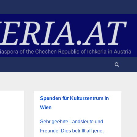
Spenden für Kulturzentrum in
Wien
Sehr geehrte Landsleute und
Freunde! Dies betrifft all jene,