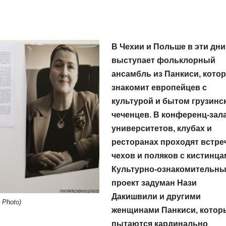
В Чехии и Польше в эти дни
выступает фольклорный
ансамбль из Панкиси, кото
знакомит европейцев с
культурой и бытом грузинс
чеченцев. В конференц-зал
университетов, клубах и
ресторанах проходят встре
чехов и поляков с кистинца
Культурно-ознакомительн
проект задуман Нази
Дакишвили и другими
 Photo)
женщинами Панкиси, котор
пытаются кардинально