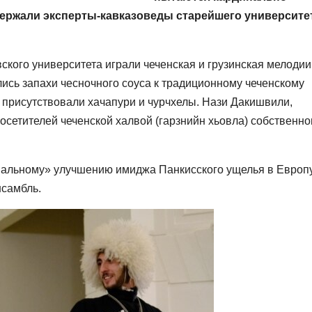
держали эксперты-кавказоведы старейшего университе
ского университета играли чеченская и грузинская мелодии
ись запахи чесночного соуса к традиционному чеченскому
х присутствовали хачапури и чурчхелы. Нази Дакишвили,
осетителей чеченской халвой (гарзнийн хьовла) собственно
инальному» улучшению имиджа Панкисского ущелья в Европ
нсамбль.