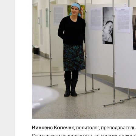
Винсенс Копечек
, политолог, преподавател
Остравского университета, со своими студен