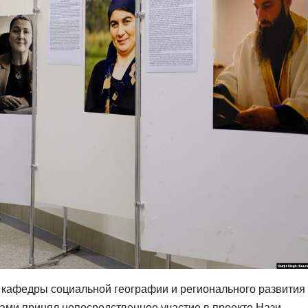
ь кафедры социальной географии и регионального развития
тами принял непосредственное участие в проекте Нази