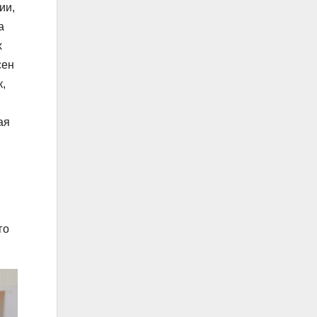
ии,
а
х
сен
к,
ая
го