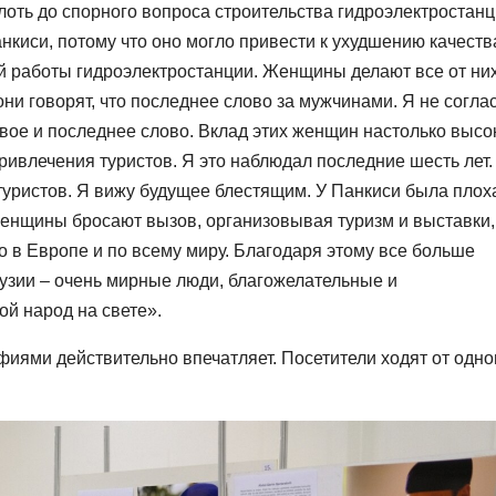
лоть до спорного вопроса строительства гидроэлектростанц
нкиси, потому что оно могло привести к ухудшению качеств
й работы гидроэлектростанции. Женщины делают все от ни
ни говорят, что последнее слово за мужчинами. Я не согла
рвое и последнее слово. Вклад этих женщин настолько высо
ривлечения туристов. Я это наблюдал последние шесть лет.
уристов. Я вижу будущее блестящим. У Панкиси была плох
женщины бросают вызов, организовывая туризм и выставки,
ого в Европе и по всему миру. Благодаря этому все больше
Грузии – очень мирные люди, благожелательные и
ой народ на свете».
иями действительно впечатляет. Посетители ходят от одно