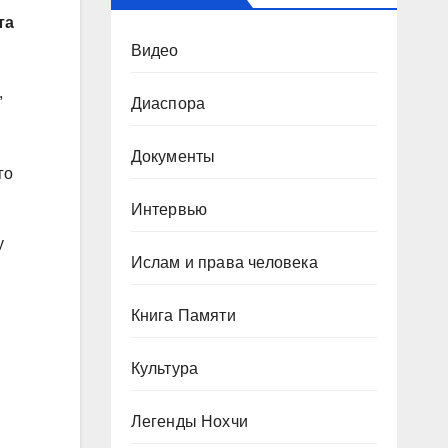
та
Видео
,
Диаспора
Документы
го
Интервью
у
Ислам и права человека
Книга Памяти
Культура
Легенды Нохчи