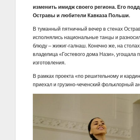
изменить имидж своего региона. Его под
Остравы и любители Кавказа Польши.
В туманный пятничный вечер в стенах Острав
исполнялись национальные танцы и разносил
блюду – жижиг-галнаш. Конечно же, на стола
владелица «Гостевого дома Нази», угощала п
изготовления.
В рамках проекта «по решительному и кард
приехал и грузино-чеченский фольклорный а