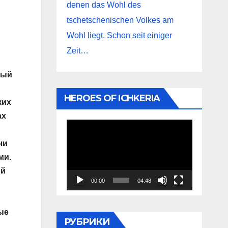
denen das Wohl des
tschetschenischen Volkes am
Wohl liegt. Schon seit einiger
Zeit…
рый
HEROES OF ICHKERIA
ких
ах
Видеоплеер
чи
ми.
ый
00:00
04:48
ые
РУБРИКИ