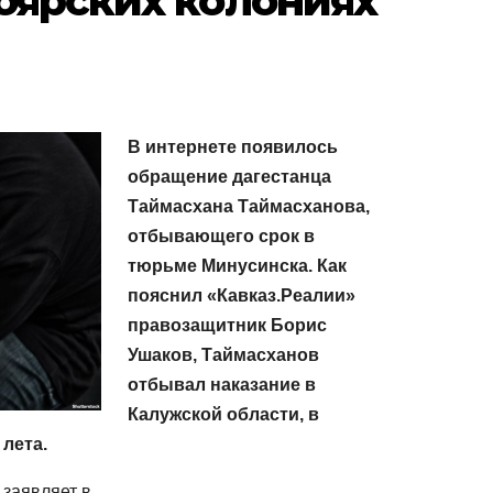
оярских колониях
В интернете появилось
обращение дагестанца
Таймасхана Таймасханова,
отбывающего срок в
тюрьме Минусинска. Как
пояснил «Кавказ.Реалии»
правозащитник Борис
Ушаков, Таймасханов
отбывал наказание в
Калужской области, в
лета.
 заявляет в