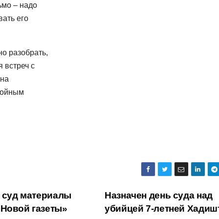
ьмо – надо
вать его
но разобрать,
 встреч с
ана
войным
в суд материалы
Назначен день суда над
«Новой газеты»
убийцей 7-летней Хадиш