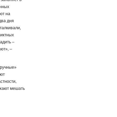
енных
ют на
два дня
сталкивали,
ликтных
адить –
ют», –
дручные»
ают
стности,
жают мешать