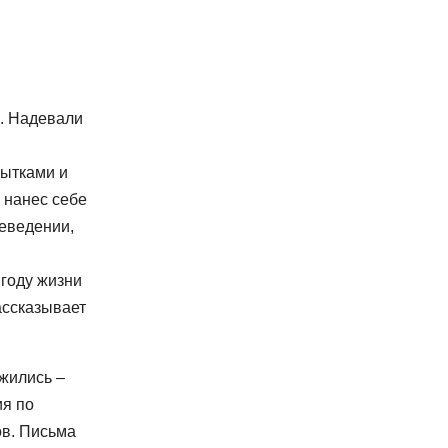
и. Надевали
пытками и
 нанес себе
еведении,
 году жизни
рассказывает
жились –
ия по
ов. Письма