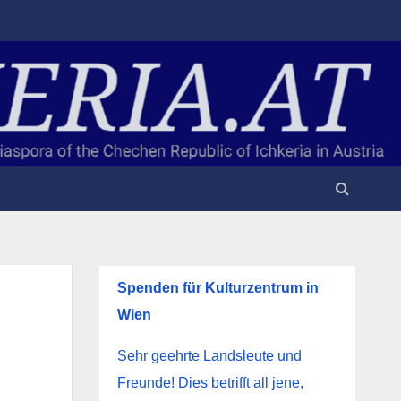
Spenden für Kulturzentrum in
Wien
Sehr geehrte Landsleute und
Freunde! Dies betrifft all jene,