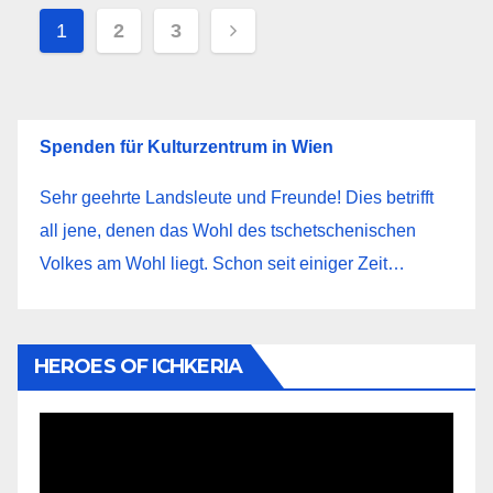
Пагинация
1
2
3
записей
Spenden für Kulturzentrum in Wien
Sehr geehrte Landsleute und Freunde! Dies betrifft
all jene, denen das Wohl des tschetschenischen
Volkes am Wohl liegt. Schon seit einiger Zeit…
HEROES OF ICHKERIA
Видеоплеер