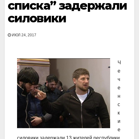
списка” задержали
силовики
ИЮЛ 24, 2017
Ч
е
ч
е
н
с
к
и
е
силовики задержали 13 жителей республики