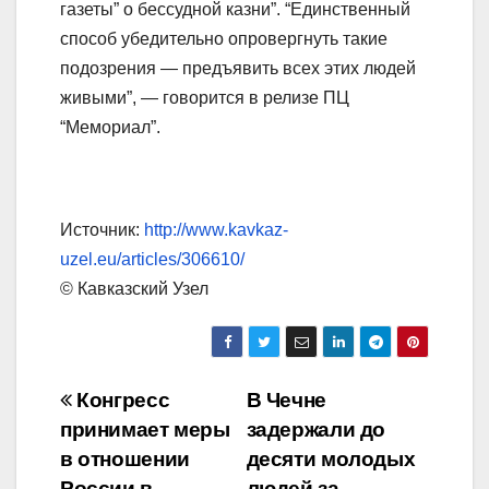
газеты” о бессудной казни”. “Единственный
способ убедительно опровергнуть такие
подозрения — предъявить всех этих людей
живыми”, — говорится в релизе ПЦ
“Мемориал”.
Источник:
http://www.kavkaz-
uzel.eu/articles/306610/
© Кавказский Узел
Навигация
Конгресс
В Чечне
принимает меры
задержали до
по
в отношении
десяти молодых
записям
России в
людей за