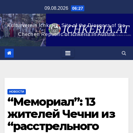
Перейти
09.08.2026
06:27
к
содержимому
Kulturverein Ichkeria: Site of the Diaspora of the
Chechen Republic of Ichkeria in Austria
НОВОСТИ
“Мемориал”: 13
жителей Чечни из
“расстрельного