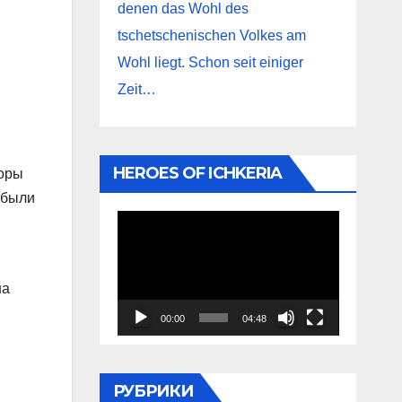
denen das Wohl des
tschetschenischen Volkes am
Wohl liegt. Schon seit einiger
Zeit…
HEROES OF ICHKERIA
воры
 были
Видеоплеер
на
00:00
04:48
РУБРИКИ