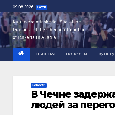
Перейти
09.08.2026
14:20
к
содержимому
Kulturverein Ichkeria: Site of the
Diaspora of the Chechen Republic
of Ichkeria in Austria
ГЛАВНАЯ
НОВОСТИ
КУЛЬТУ
НОВОСТИ
В Чечне задерж
людей за перег