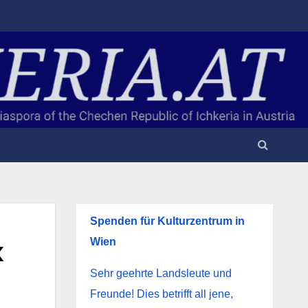
Spenden für Kulturzentrum in
х
Wien
Sehr geehrte Landsleute und
Freunde! Dies betrifft all jene,