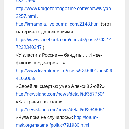
9821266/
,
http://www.krugozormagazine.com/show/Klyan.
2257.html
,
http://krrramola.livejournal.com/2148.html
(этот
материал с дополнениями:
https://www.facebook.com/dimvds/posts/74372
7232340347
)
«У власти в России — бандиты… И «де-
факто», и «де-юре»…»:
http://www.liveinternet.ru/users/5246401/post29
4105068/
«Своей ли смертью умер Алексий 2-ой?»:
http://newsland.com/news/detail/id/357750/
«Как травят россиян»:
http://newsland.com/news/detail/id/384808/
«Чуда пока не случилось»:
http://forum-
msk.org/material/politic/791980.html