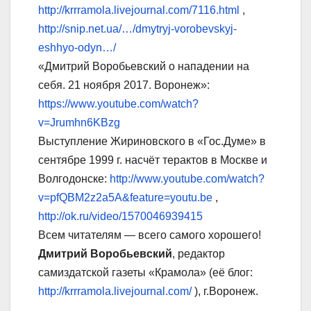
http://krrramola.livejournal.com/7116.html
,
http://snip.net.ua/…/dmytryj-vorobevskyj-
eshhyo-odyn…/
«Дмитрий Воробьевский о нападении на
себя. 21 ноября 2017. Воронеж»:
https://www.youtube.com/watch?
v=Jrumhn6KBzg
Выступление Жириновского в «Гос.Думе» в
сентябре 1999 г. насчёт терактов в Москве и
Волгодонске:
http://www.youtube.com/watch?
v=pfQBM2z2a5A&feature=youtu.be
,
http://ok.ru/video/1570046939415
Всем читателям — всего самого хорошего!
Дмитрий Воробьевский
, редактор
самиздатской газеты «Крамола» (её блог:
http://krrramola.livejournal.com/
), г.Воронеж.
_________________________