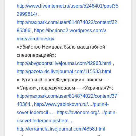
http://www.liveinternet.ru/users/5246401/post35
2999814/
,
http://maxpark.com/user/814874022/content/32
85386
,
https://iberiana2.wordpress.com/v-
mire/vorobiovsky/
«Убийство Немцова было масштабной
спецоперацией»:
http://abvgdoprst.livejournal.com/42963.html
,
http://gazeta-ds.livejournal.com/115533.html
«Путин и «Совет Федерации»: пишем —
«Сирия», подразумеваем — «Украина»?»:
http://maxpark.com/user/814874022/content/37
40364
,
http://www.yablokovrn.ru/…/putin-i-
sovet-federacii…
,
https://avtonom.org/…/putin-
i-sovet-federacii-pishem…
,
http://krrramola.livejournal.com/4858.html