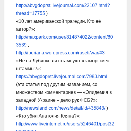
http://abvgdoprst.livejournal.com/22107.html?
thread=17755
)
«10 лет американской трагедии. Кто её
автор?»:
http://maxpark.com/user/814874022/content/80
3539
,
http://iberiana.wordpress.com/ruseti/war/#3
«Не на Лубянке ли штампуют «заморские»
штаммы?»:
https://abvgdoprst.livejournal.com/7983.html
(эта статья под другим названием, со
множеством комментариев — «Эпидемия в
западной Украине – дело рук ФСБ?»:
http://newsland.com/news/detail/id/435843/
)
«Кто убил Анатолия Кляна?»:
http://www.liveinternet.ru/users/5246401/post32