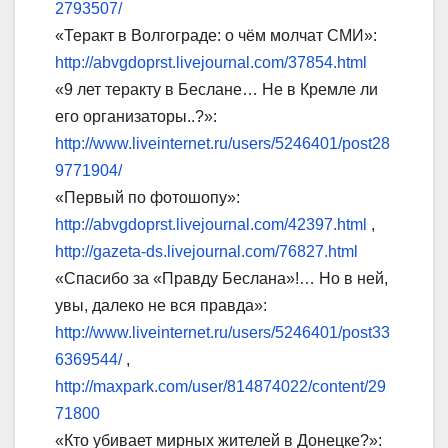
2793507/
«Теракт в Волгограде: о чём молчат СМИ»:
http://abvgdoprst.livejournal.com/37854.html
«9 лет теракту в Беслане… Не в Кремле ли
его организаторы..?»:
http://www.liveinternet.ru/users/5246401/post28
9771904/
«Первый по фотошопу»:
http://abvgdoprst.livejournal.com/42397.html
,
http://gazeta-ds.livejournal.com/76827.html
«Спасибо за «Правду Беслана»!… Но в ней,
увы, далеко не вся правда»:
http://www.liveinternet.ru/users/5246401/post33
6369544/
,
http://maxpark.com/user/814874022/content/29
71800
«Кто убивает мирных жителей в Донецке?»: