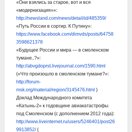
«Они взялись за старое, вот и вся
«модернизация»»:
http://newsland.com/news/detail/id/485359/
«Путь России в сортир. К Путину»:
https://www.facebook.com/dimvds/posts/64758
3598621378
«Будущее России и мира — в смоленском
тумане..?»:
http://abvgdoprst.livejournal.com/1590.html
(«Что произошло в смоленском тумане?»:
http://forum-
msk.org/material/region/3145476.html
)
Доклад Международного комитета
«Катынь-2» к годовщине авиакатастрофы
под Смоленском (с дополнением 2012 года):
http://www.liveinternet.ru/users/5246401/post26
9913852/
(