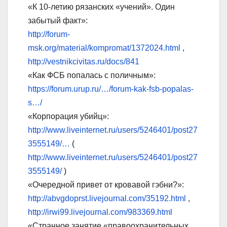
«К 10-летию рязанских «учений». Один
забытый факт»:
http://forum-
msk.org/material/kompromat/1372024.html
,
http://vestnikcivitas.ru/docs/841
«Как ФСБ попалась с поличным»:
https://forum.urup.ru/…/forum-kak-fsb-popalas-
s…/
«Корпорация убийц»:
http://www.liveinternet.ru/users/5246401/post27
3555149/…
(
http://www.liveinternet.ru/users/5246401/post27
3555149/
)
«Очередной привет от кровавой гэбни?»:
http://abvgdoprst.livejournal.com/35192.html
,
http://irwi99.livejournal.com/983369.html
«Странное занятие «правоохранительных