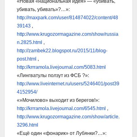
«Новая «национальная идея» — «убивать,
убивать, убивать»?…»:
http://maxpark.com/user/814874022/content/48
39143
,
http://www.krugozormagazine.com/show/russia
n.2825.html
,
http://zambek22.blogspot.ru/2015/11/blog-
post.html
,
http://krrramola.livejournal.com/5083.html
«Лингватулы ползут из ФСБ ?»:
http://www.liveinternet.ru/users/5246401/post39
4152954/
«»Мочилово» выходит из берегов!»:
http://krrramola.livejournal.com/6545.html
,
http://www.krugozormagazine.com/show/article.
3296.html
«Ещё один «фонарик» от Лубянки?…»: