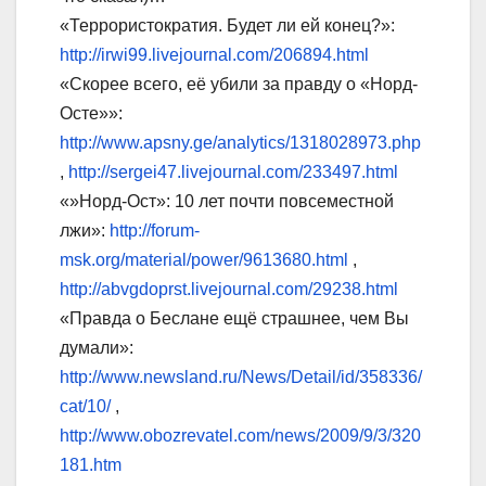
«Террористократия. Будет ли ей конец?»:
http://irwi99.livejournal.com/206894.html
«Скорее всего, её убили за правду о «Норд-
Осте»»:
http://www.apsny.ge/analytics/1318028973.php
,
http://sergei47.livejournal.com/233497.html
«»Норд-Ост»: 10 лет почти повсеместной
лжи»:
http://forum-
msk.org/material/power/9613680.html
,
http://abvgdoprst.livejournal.com/29238.html
«Правда о Беслане ещё страшнее, чем Вы
думали»:
http://www.newsland.ru/News/Detail/id/358336/
cat/10/
,
http://www.obozrevatel.com/news/2009/9/3/320
181.htm