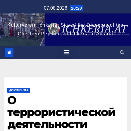
Перейти
07.08.2026
20:28
к
содержимому
Kulturverein Ichkeria: Site of the Diaspora of the
Chechen Republic of Ichkeria in Austria
ДОКУМЕНТЫ
О
террористической
деятельности