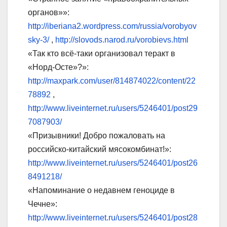
органов»»:
http://iberiana2.wordpress.com/russia/vorobyov
sky-3/
,
http://slovods.narod.ru/vorobievs.html
«Так кто всё-таки организовал теракт в
«Норд-Осте»?»:
http://maxpark.com/user/814874022/content/22
78892
,
http://www.liveinternet.ru/users/5246401/post29
7087903/
«Призывники! Добро пожаловать на
российско-китайский мясокомбинат!»:
http://www.liveinternet.ru/users/5246401/post26
8491218/
«Напоминание о недавнем геноциде в
Чечне»:
http://www.liveinternet.ru/users/5246401/post28