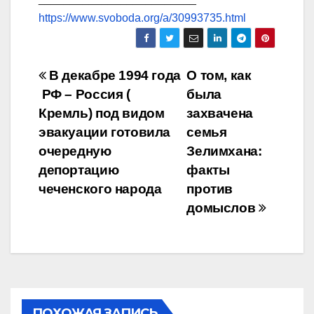
https://www.svoboda.org/a/30993735.html
Навигация
В декабре 1994 года
О том, как
РФ – Россия (
была
по
Кремль) под видом
захвачена
записям
эвакуации готовила
семья
очередную
Зелимхана:
депортацию
факты
чеченского народа
против
домыслов
ПОХОЖАЯ ЗАПИСЬ