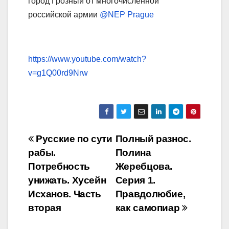
город Грозный от многочисленной
российской армии
@NEP Prague
https://www.youtube.com/watch?
v=g1Q00rd9Nrw
Навигация
Русские по сути
Полный разнос.
рабы.
Полина
по
Потребность
Жеребцова.
записям
унижать. Хусейн
Серия 1.
Исханов. Часть
Правдолюбие,
вторая
как самопиар