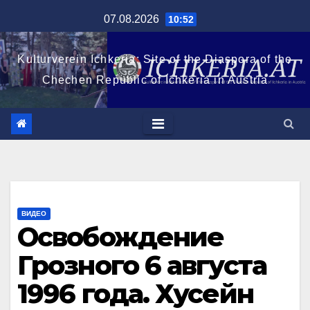
Перейти
07.08.2026
10:52
к
содержимому
Kulturverein Ichkeria: Site of the Diaspora of the
Chechen Republic of Ichkeria in Austria
ВИДЕО
Освобождение
Грозного 6 августа
1996 года. Хусейн