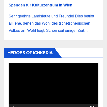
Spenden für Kulturzentrum in Wien
Sehr geehrte Landsleute und Freunde! Dies betrifft
all jene, denen das Wohl des tschetschenischen
Volkes am Wohl liegt. Schon seit einiger Zeit…
HEROES OF ICHKERIA
Видеоплеер