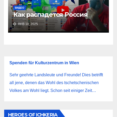
ВИДЕО
Как распадется Россия
ЯНВ 10, 2025
Spenden für Kulturzentrum in Wien
Sehr geehrte Landsleute und Freunde! Dies betrifft
all jene, denen das Wohl des tschetschenischen
Volkes am Wohl liegt. Schon seit einiger Zeit…
HEROES OF ICHKERIA