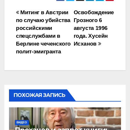
Навигация
Митинг в Австрии
Освобождение
по случаю убийства
Грозного 6
по
российскими
августа 1996
записям
спецслужбами в
года. Хусейн
Берлине чеченского
Исханов
полит-эмигранта
ПОХОЖАЯ ЗАПИСЬ
ВИДЕО
Проханов и запрет книги: