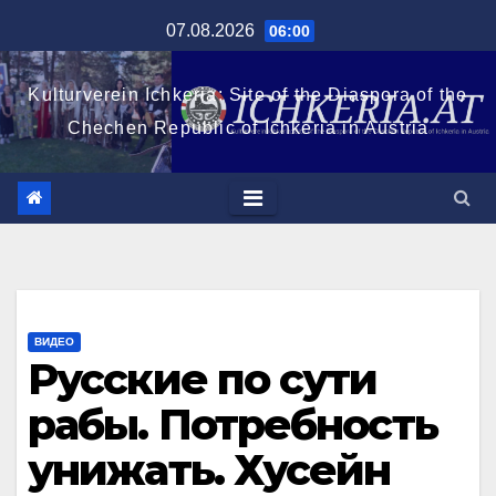
Перейти
07.08.2026
06:00
к
содержимому
Kulturverein Ichkeria: Site of the Diaspora of the
Chechen Republic of Ichkeria in Austria
ВИДЕО
Русские по сути
рабы. Потребность
унижать. Хусейн