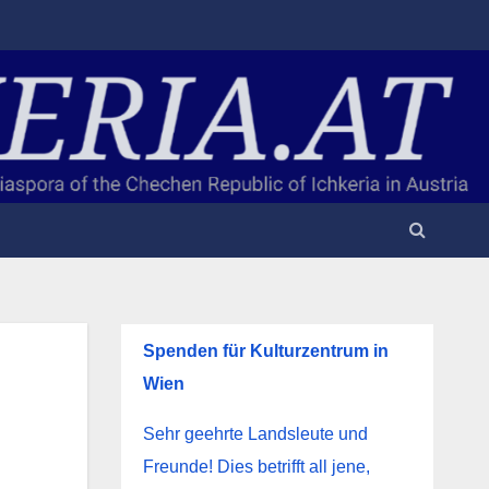
Spenden für Kulturzentrum in
Wien
Sehr geehrte Landsleute und
Freunde! Dies betrifft all jene,