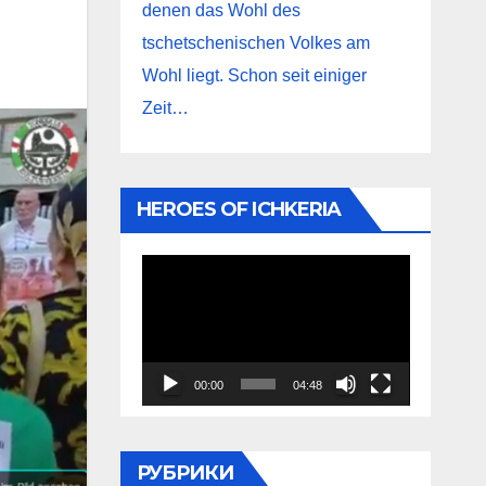
denen das Wohl des
tschetschenischen Volkes am
Wohl liegt. Schon seit einiger
Zeit…
HEROES OF ICHKERIA
Видеоплеер
00:00
04:48
РУБРИКИ