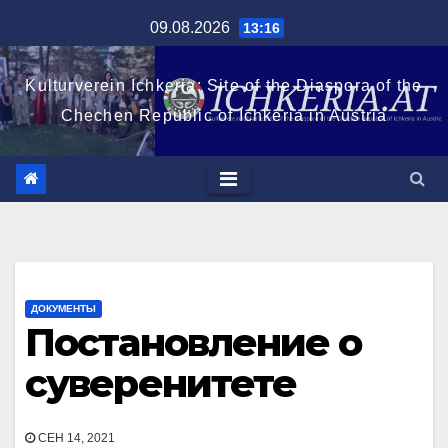
Перейти
09.08.2026
13:16
к
содержимому
Kulturverein Ichkeria: Site of the Diaspora of the
Chechen Republic of Ichkeria in Austria
ДОКУМЕНТЫ
Постановление о
суверенитете
СЕН 14, 2021