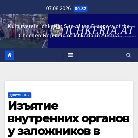
Перейти
07.08.2026
00:32
к
содержимому
Kulturverein Ichkeria: Site of the Diaspora of the
Chechen Republic of Ichkeria in Austria
ДОКУМЕНТЫ
Изъятие
внутренних органов
у заложников в