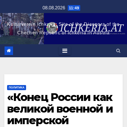
Перейти
08.08.2026
11:49
к
содержимому
Kulturverein Ichkeria: Site of the Diaspora of the
Chechen Republic of Ichkeria in Austria
ПОЛИТИКА
«Конец России как
великой военной и
имперской