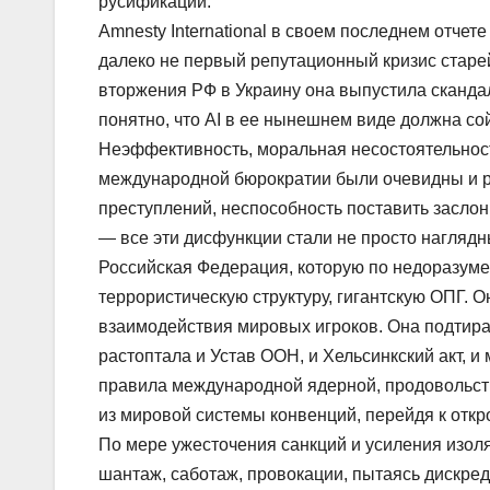
русификации.
Amnesty International в своем последнем отчет
далеко не первый репутационный кризис старе
вторжения РФ в Украину она выпустила скандал
понятно, что AI в ее нынешнем виде должна со
Неэффективность, моральная несостоятельност
международной бюрократии были очевидны и р
преступлений, неспособность поставить засло
— все эти дисфункции стали не просто нагляд
Российская Федерация, которую по недоразуме
террористическую структуру, гигантскую ОПГ.
взаимодействия мировых игроков. Она подтир
растоптала и Устав ООН, и Хельсинкский акт, 
правила международной ядерной, продовольств
из мировой системы конвенций, перейдя к отк
По мере ужесточения санкций и усиления изоля
шантаж, саботаж, провокации, пытаясь дискре