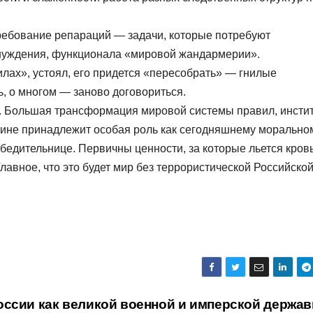
ребование репараций — задачи, которые потребуют
уждения, функционала «мировой жандармерии».
лах», устоял, его придется «пересобрать» — гнилые
, о многом — заново договориться.
и. Большая трансформация мировой системы правил, инсти
раине принадлежит особая роль как сегодняшнему морально
едительнице. Первичны ценности, за которые льется кровь
авное, что это будет мир без террористической Российско
оссии как великой военной и имперской держа