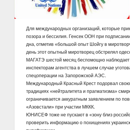
Для международных организаций, которые прин
позора и бессилия. Генсек ООН при подписани
дна, отметив «большой опыт Шойгу в миротворч
день этот опытный миротворец обстрелял одесс
МАГАТЭ шестой месяц беспомощно наблюдает з
инспекторам агентства в лучшем случае уготов
спецоперации на Запорожской АЭС.
Международный Красный Крест подорвал свою 
традициях «нейтралитета и прагматизма» смир
ограничивается аккуратным заявлением по по
«Азовстали» при участии МККК.
ЮНИСЕФ тоже не пускают в «зону близ российс
проверить информацию о похищениях украинск