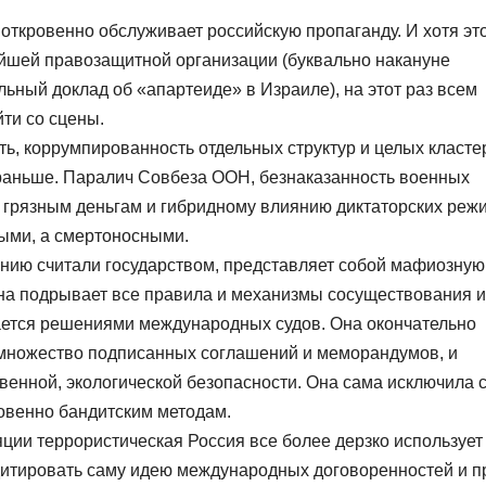
е откровенно обслуживает российскую пропаганду. И хотя эт
йшей правозащитной организации (буквально накануне
ьный доклад об «апартеиде» в Израиле), на этот раз всем
йти со сцены.
ь, коррумпированность отдельных структур и целых класте
аньше. Паралич Совбеза ООН, безнаказанность военных
н грязным деньгам и гибридному влиянию диктаторских реж
ными, а смертоносными.
нию считали государством, представляет собой мафиозную
 Она подрывает все правила и механизмы сосуществования и
ается решениями международных судов. Она окончательно
и множество подписанных соглашений и меморандумов, и
енной, экологической безопасности. Она сама исключила 
ровенно бандитским методам.
ции террористическая Россия все более дерзко использует
дитировать саму идею международных договоренностей и п