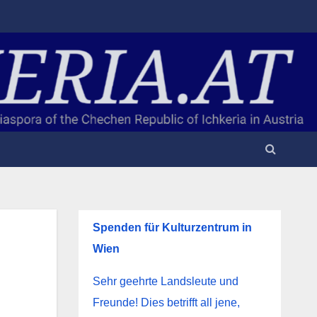
Spenden für Kulturzentrum in
Wien
Sehr geehrte Landsleute und
Freunde! Dies betrifft all jene,