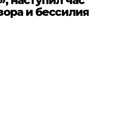
, наступил час
зора и бессилия