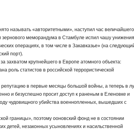
ято называть «авторитетными», наступил час величайшего
и зернового меморандума в Стамбуле испил чашу унижения
еских операциях, в том числе в Закавказье» (на следующи
кий порт).
а захватом крупнейшего в Европе атомного объекта:
ана роль статистов в российской террористической
репутацию в первые месяцы большой войны, а теперь в л
енно и безуспешно просит доступ к раненым в Еленовке и
воду чудовищного убийства военнопленных, вышедших с
кой границы», поэтому ооновский фонд не в состоянии
их детей, незаконных усыновлениях и насильственной