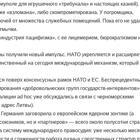
иуполе для игрушечного «трибунала» и настоящих казней).
уже «взломана», либо скомпрометирована. У погромщика,
ключей от множества служебных помещений. Пока его не уда
отмычки.
«индустрия пацифизма», с ее лицемерием, бюрократизмом 
ры получили новый импульс. НАТО укрепляется и расширяе
нственный на сегодня международный механизм, который
ся поверх консенсусных рамок НАТО и ЕС. Беспрецедентн
рования «добровольческих групп государств-интервентов»
лиции ad hoc уже обсуждались в связи с черноморскими
 адрес Литвы).
Германия заговорила о европейском ядерном зонтике (а
союзников, но и «партнеров» — всего около полусотни стра
 систему международного правосудия: уже несколько мес
ости и слаженности работа разных следственных структур п