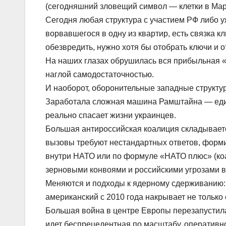
(сегодняшний зловещий символ — клетки в Мар
Сегодня любая структура с участием РФ либо 
ворвавшегося в одну из квартир, есть связка 
обезвредить, нужно хотя бы отобрать ключи и 
На наших глазах обрушилась вся прибыльная 
наглой самодостаточностью.
И наоборот, оборонительные западные структу
Заработала сложная машина Рамштайна — еди
реально спасает жизни украинцев.
Большая антироссийская коалиция складывает
вызовы требуют нестандартных ответов, форми
внутри НАТО или по формуле «НАТО плюс» (коа
зерновыми конвоями и российскими угрозами в
Меняются и подходы к ядерному сдерживанию: 
американский с 2010 года накрывает не только 
Большая война в центре Европы перезапустила
идет беспрецедентная по масштабу, оперативн