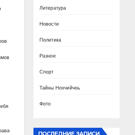
Литература
о
Новости
Политика
ров
Разное
имов
Спорт
Тайны Нохчийчоь
Фото
себя
рава
ПОСЛЕДНИЕ ЗАПИСИ