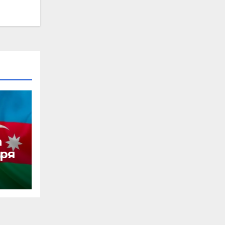
а
аря