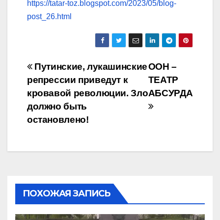
https://tatar-toz.blogspot.com/2023/05/blog-
post_26.html
Навигация
Путинские, лукашинские
ООН –
репрессии приведут к
ТЕАТР
по
кровавой революции. Зло
АБСУРДА
записям
должно быть
остановлено!
ПОХОЖАЯ ЗАПИСЬ