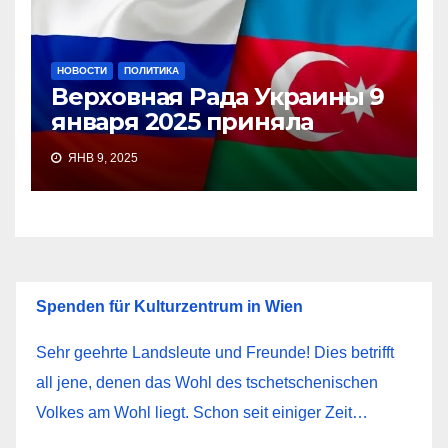
НОВОСТИ
ПОЛИТИКА
Верховная Рада Украины 9
января 2025 приняла
ЯНВ 9, 2025
Spenden für Kulturzentrum in Wien
Sehr geehrte Landsleute und Freunde! Dies betrifft
all jene, denen das Wohl des tschetschenischen
Volkes am Wohl liegt. Schon seit einiger Zeit…