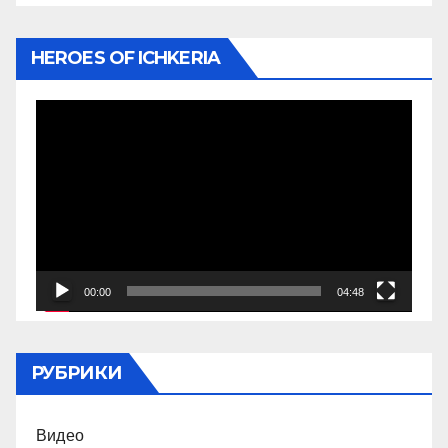
HEROES OF ICHKERIA
Видеоплеер
00:00
04:48
РУБРИКИ
Видео