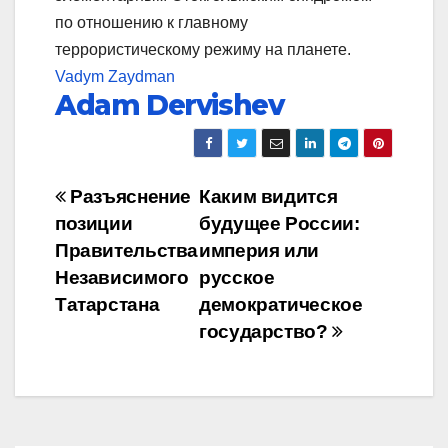
по отношению к главному
террористическому режиму на планете.
Vadym Zaydman
Adam Dervishev
Навигация
Рaзъяснение
Каким видится
позиции
будущее России:
по
Правительства
империя или
записям
Независимого
русское
Татарстана
демократическое
государство?