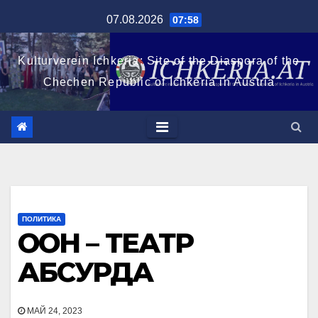
Перейти
07.08.2026
07:58
к
содержимому
Kulturverein Ichkeria: Site of the Diaspora of the
Chechen Republic of Ichkeria in Austria
ПОЛИТИКА
ООН – ТЕАТР
АБСУРДА
МАЙ 24, 2023