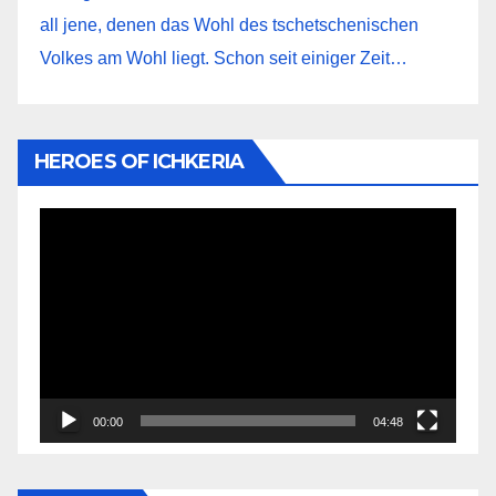
all jene, denen das Wohl des tschetschenischen
Volkes am Wohl liegt. Schon seit einiger Zeit…
HEROES OF ICHKERIA
Видеоплеер
00:00
04:48