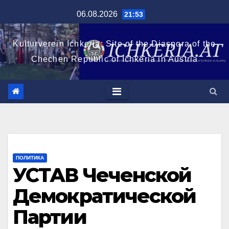
Перейти
06.08.2026
21:53
к
содержимому
Kulturverein Ichkeria: Site of the Diaspora of the
Chechen Republic of Ichkeria in Austria
ПОЛИТИКА
УСТАВ Чеченской
Демократической
Партии