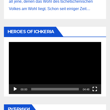
all jene, denen das Wohl des tschetschenischen
Volkes am Wohl liegt. Schon seit einiger Zeit…
HEROES OF ICHKERIA
Видеоплеер
00:00
04:48
РУБРИКИ