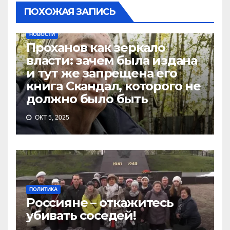
ПОХОЖАЯ ЗАПИСЬ
НОВОСТИ
Проханов как зеркало
власти: зачем была издана
и тут же запрещена его
книга Скандал, которого не
должно было быть
ОКТ 5, 2025
ПОЛИТИКА
Россияне – откажитесь
убивать соседей!