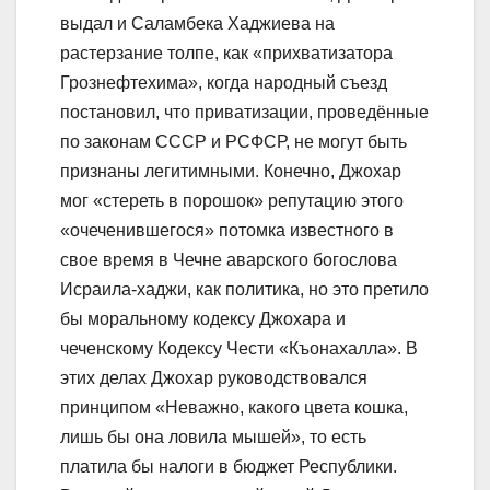
выдал и Саламбека Хаджиева на
растерзание толпе, как «прихватизатора
Грознефтехима», когда народный съезд
постановил, что приватизации, проведённые
по законам СССР и РСФСР, не могут быть
признаны легитимными. Конечно, Джохар
мог «стереть в порошок» репутацию этого
«очеченившегося» потомка известного в
свое время в Чечне аварского богослова
Исраила-хаджи, как политика, но это претило
бы моральному кодексу Джохара и
чеченскому Кодексу Чести «Къонахалла». В
этих делах Джохар руководствовался
принципом «Неважно, какого цвета кошка,
лишь бы она ловила мышей», то есть
платила бы налоги в бюджет Республики.