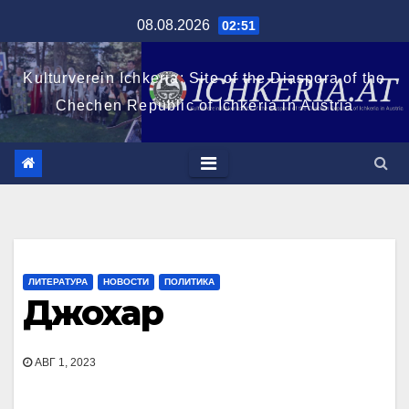
Перейти
08.08.2026
02:51
к
содержимому
Kulturverein Ichkeria: Site of the Diaspora of the
Chechen Republic of Ichkeria in Austria
ЛИТЕРАТУРА
НОВОСТИ
ПОЛИТИКА
Джохар
АВГ 1, 2023