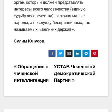
орган, который должен представлять
интересы всего человечества (единую
судьбу человечества), включая малые
народы, а не служку беспринципных, так
называемых, «великих держав».
Сулим Юнусов.
Навигация
Обращение к
УСТАВ Чеченской
чеченской
Демократической
по
интеллигенции
Партии
записям