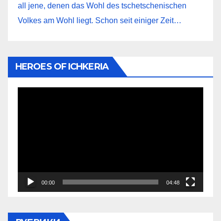
all jene, denen das Wohl des tschetschenischen
Volkes am Wohl liegt. Schon seit einiger Zeit…
HEROES OF ICHKERIA
Видеоплеер
00:00
04:48