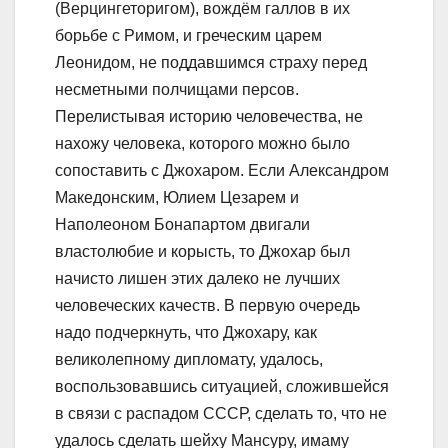
(Верцингеторигoм), вождём галлов в их
борьбе с Римом, и греческим царем
Леонидом, не поддавшимся страху перед
несметными полчищами персов.
Перелистывая историю человечества, не
нахожу человека, которого можно было
сопоставить с Джохаром. Если Александром
Македонским, Юлием Цезарем и
Наполеоном Бонапартом двигали
властолюбие и корысть, то Джохар был
начисто лишен этих далеко не лучших
человеческих качеств. В первую очередь
надо подчеркнуть, что Джохару, как
великолепному дипломату, удалось,
воспользовавшись ситуацией, сложившейся
в связи с распадом СССР, сделать то, что не
удалось сделать шейху Мансуру, имаму