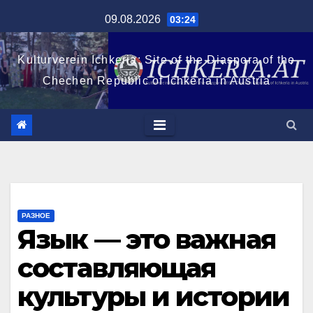
Перейти
09.08.2026
03:24
к
содержимому
Kulturverein Ichkeria: Site of the Diaspora of the
Chechen Republic of Ichkeria in Austria
РАЗНОЕ
Язык — это важная
составляющая
культуры и истории