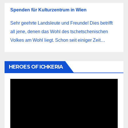
Spenden für Kulturzentrum in Wien
Sehr geehrte Landsleute und Freunde! Dies betrifft
all jene, denen das Wohl des tschetschenischen
Volkes am Wohl liegt. Schon seit einiger Zeit…
HEROES OF ICHKERIA
Видеоплеер