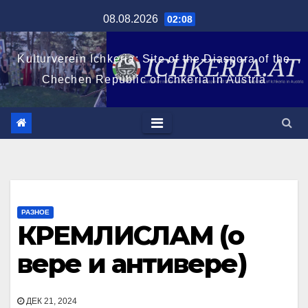
Перейти
08.08.2026
02:08
к
содержимому
Kulturverein Ichkeria: Site of the Diaspora of the
Chechen Republic of Ichkeria in Austria
РАЗНОЕ
КРЕМЛИСЛАМ (о
вере и антивере)
ДЕК 21, 2024