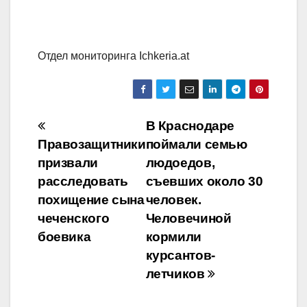
Отдел мониторинга Ichkeria.at
Навигация
В Краснодаре
Правозащитники
поймали семью
по
призвали
людоедов,
записям
расследовать
съевших около 30
похищение сына
человек.
чеченского
Человечиной
боевика
кормили
курсантов-
летчиков