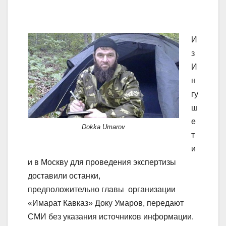
И
з
И
н
гу
ш
е
Dokka Umarov
т
и
и в Москву для проведения экспертизы
доставили останки,
предположительно главы организации
«Имарат Кавказ» Доку Умаров, передают
СМИ без указания источников информации.