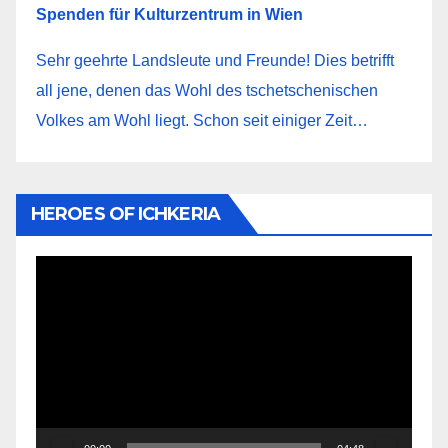
Spenden für Kulturzentrum in Wien
Sehr geehrte Landsleute und Freunde! Dies betrifft
all jene, denen das Wohl des tschetschenischen
Volkes am Wohl liegt. Schon seit einiger Zeit…
HEROES OF ICHKERIA
Видеоплеер