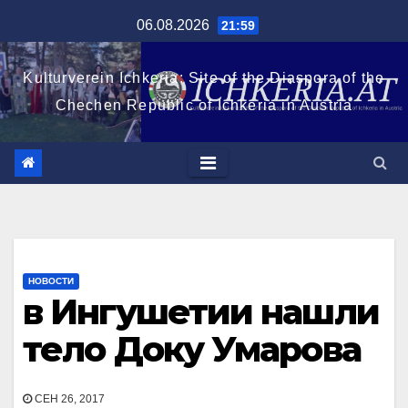
Перейти
06.08.2026
21:59
к
содержимому
Kulturverein Ichkeria: Site of the Diaspora of the
Chechen Republic of Ichkeria in Austria
НОВОСТИ
в Ингушетии нашли
тело Доку Умарова
СЕН 26, 2017