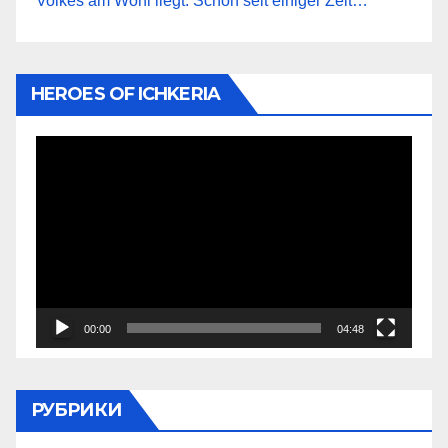
Volkes am Wohl liegt. Schon seit einiger Zeit…
HEROES OF ICHKERIA
Видеоплеер
00:00
04:48
РУБРИКИ