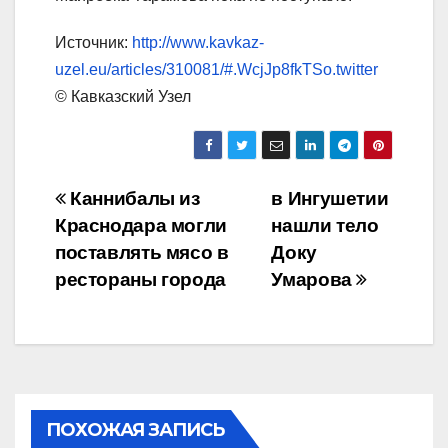
Источник:
http://www.kavkaz-
uzel.eu/articles/310081/#.WcjJp8fkTSo.twitter
© Кавказский Узел
Навигация
Каннибалы из
в Ингушетии
Краснодара могли
нашли тело
по
поставлять мясо в
Доку
записям
рестораны города
Умарова
ПОХОЖАЯ ЗАПИСЬ