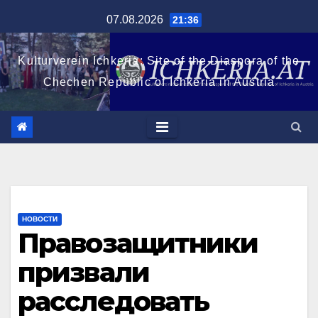
Перейти
07.08.2026
21:36
к
содержимому
Kulturverein Ichkeria: Site of the Diaspora of the
Chechen Republic of Ichkeria in Austria
НОВОСТИ
Правозащитники
призвали
расследовать