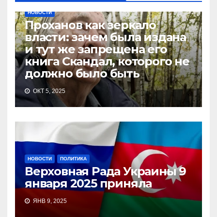
НОВОСТИ
Проханов как зеркало
власти: зачем была издана
и тут же запрещена его
книга Скандал, которого не
должно было быть
ОКТ 5, 2025
НОВОСТИ
ПОЛИТИКА
Верховная Рада Украины 9
января 2025 приняла
ЯНВ 9, 2025