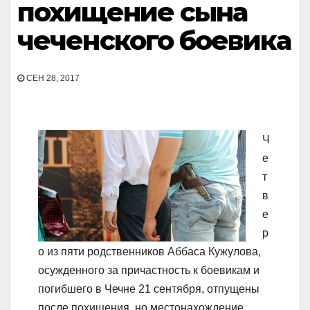
похищение сына
чеченского боевика
СЕН 28, 2017
Ч
е
т
в
е
р
о из пяти родственников Аббаса Кужулова,
осужденного за причастность к боевикам и
погибшего в Чечне 21 сентября, отпущены
после похищения, но местонахождение