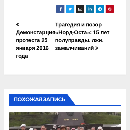
Навигация
Трагедия и позор
Демонстарция
«Норд-Оста»: 15 лет
по
протеста 25
полуправды, лжи,
записям
января 2016
замалчиваний
года
ПОХОЖАЯ ЗАПИСЬ