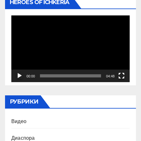
HEROES OF ICHKERIA
Видеоплеер
00:00
04:48
РУБРИКИ
Видео
Диаспора