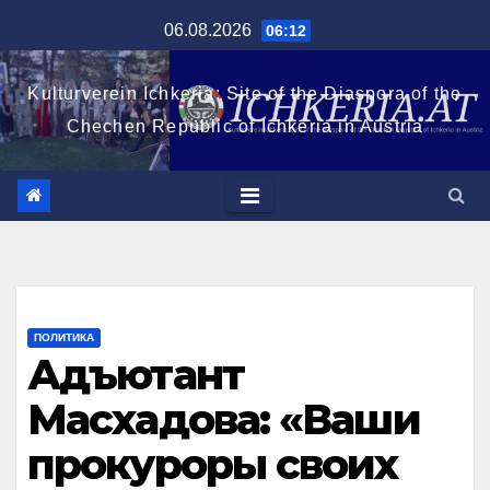
Перейти
06.08.2026
06:12
к
содержимому
Kulturverein Ichkeria: Site of the Diaspora of the
Chechen Republic of Ichkeria in Austria
ПОЛИТИКА
Адъютант
Масхадова: «Ваши
прокуроры своих