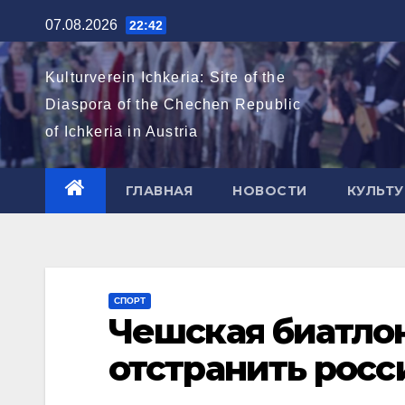
Перейти
07.08.2026
22:42
к
содержимому
Kulturverein Ichkeria: Site of the
Diaspora of the Chechen Republic
of Ichkeria in Austria
ГЛАВНАЯ
НОВОСТИ
КУЛЬТУ
СПОРТ
Чешская биатло
отстранить росс