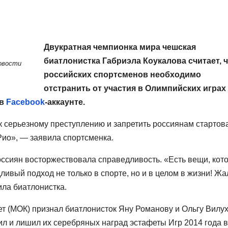
Двукратная чемпионка мира чешская
биатлонистка Габриэла Коукалова считает, 
Новости
российских спортсменов необходимо
отстранить от участия в Олимпийских играх
 в
Facebook
-аккаунте.
 к серьезному преступлению и запретить россиянам стартов
 Рио», — заявила спортсменка.
ссиян восторжествовала справедливость. «Есть вещи, кот
ливый подход не только в спорте, но и в целом в жизни! Жа
ила биатлонистка.
т (МОК) признал биатлонисток Яну Романову и Ольгу Вилу
 и лишил их серебряных наград эстафеты Игр 2014 года в