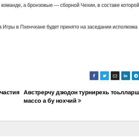
 команде, а бронзовые — сборной Чехии, в составе которо
а Игры в Пхенчхане будет принято на заседании исполкома
частия
Австрерчу дзюдон турнирехь тоьллар
массо а бу нохчий