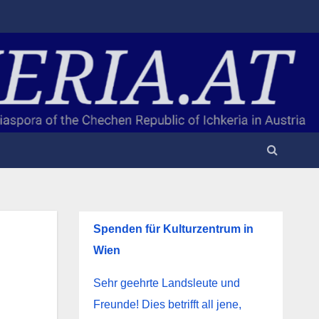
Spenden für Kulturzentrum in
Wien
Sehr geehrte Landsleute und
Freunde! Dies betrifft all jene,