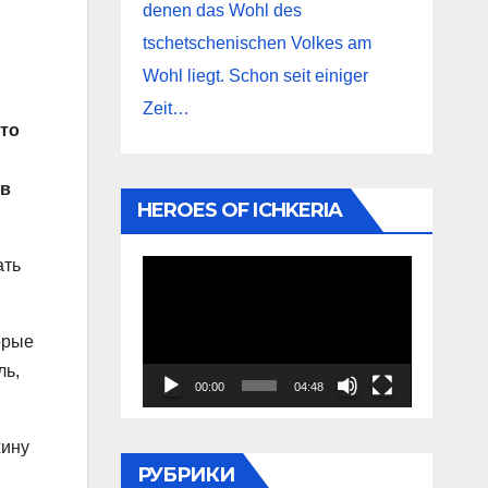
denen das Wohl des
tschetschenischen Volkes am
Wohl liegt. Schon seit einiger
Zeit…
что
 в
HEROES OF ICHKERIA
ать
Видеоплеер
орые
ль,
00:00
04:48
хину
РУБРИКИ