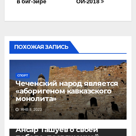
в биг-эйре
ОИ-2018
ПОХОЖАЯ ЗАПИСЬ
СПОРТ
Чеченский народ является
«аборигеном кавказского
монолита»
ЯНВ 8, 2023
ВИДЕО
ДИАСПОРА
СПОРТ
Ансар Ташуев о своей