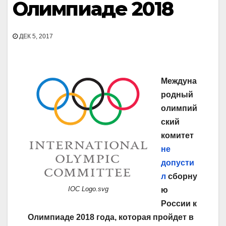
Олимпиаде 2018
ДЕК 5, 2017
Междуна
родный
олимпий
ский
комитет
не
допусти
л
сборну
IOC Logo.svg
ю
России к
Олимпиаде 2018 года, которая пройдет в