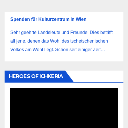
Spenden für Kulturzentrum in Wien
Sehr geehrte Landsleute und Freunde! Dies betrifft
all jene, denen das Wohl des tschetschenischen
Volkes am Wohl liegt. Schon seit einiger Zeit…
HEROES OF ICHKERIA
Видеоплеер