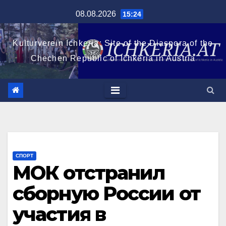
Перейти
08.08.2026
15:24
к
содержимому
Kulturverein Ichkeria: Site of the Diaspora of the
Chechen Republic of Ichkeria in Austria
СПОРТ
МОК отстранил
сборную России от
участия в