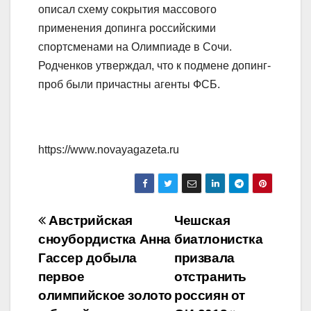
описал схему сокрытия массового
применения допинга российскими
спортсменами на Олимпиаде в Сочи.
Родченков утверждал, что к подмене допинг-
проб были причастны агенты ФСБ.
https://www.novayagazeta.ru
Навигация
Австрийская
Чешская
сноубордистка Анна
биатлонистка
по
Гассер добыла
призвала
записям
первое
отстранить
олимпийское золото
россиян от